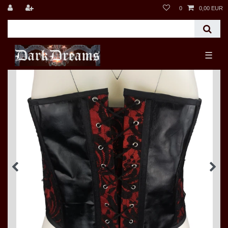
0
0,00 EUR
☰