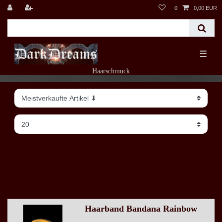
0
0,00 EUR
☰
Haarschmuck
Filter
Haarband Bandana Rainbow