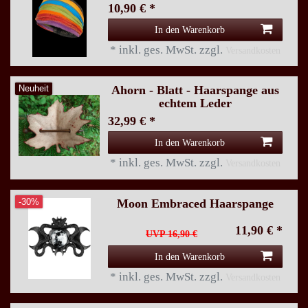
10,90 € *
In den Warenkorb
*
inkl. ges. MwSt.
zzgl.
Versandkosten
Ahorn - Blatt - Haarspange aus
Neuheit
echtem Leder
32,99 € *
In den Warenkorb
*
inkl. ges. MwSt.
zzgl.
Versandkosten
Moon Embraced Haarspange
-30%
11,90 € *
UVP 16,90 €
In den Warenkorb
*
inkl. ges. MwSt.
zzgl.
Versandkosten