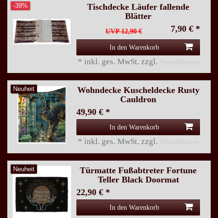
Tischdecke Läufer fallende
-39%
Blätter
7,90 € *
UVP 12,90 €
In den Warenkorb
*
inkl. ges. MwSt.
zzgl.
Versandkosten
Wohndecke Kuscheldecke Rusty
Neuheit
Cauldron
49,90 € *
In den Warenkorb
*
inkl. ges. MwSt.
zzgl.
Versandkosten
Türmatte Fußabtreter Fortune
Neuheit
Teller Black Doormat
22,90 € *
In den Warenkorb