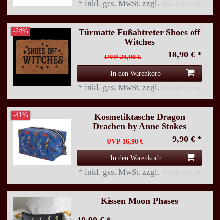
*
inkl. ges. MwSt.
zzgl.
Versandkosten
Türmatte Fußabtreter Shoes off
-24%
Witches
18,90 € *
UVP 24,90 €
In den Warenkorb
*
inkl. ges. MwSt.
zzgl.
Versandkosten
Kosmetiktasche Dragon
-41%
Drachen by Anne Stokes
9,90 € *
UVP 16,90 €
In den Warenkorb
*
inkl. ges. MwSt.
zzgl.
Versandkosten
Kissen Moon Phases
19,90 € *