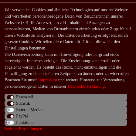
Shop
Wir verwenden Cookies und ähnliche Technologien auf unserer Website
und verarbeiten personenbezogene Daten von Besucher:innen unserer
Lagerverkauf
Webseite (z.B. IP-Adresse), um z.B. Inhalte und Anzeigen zu
Zahlungsarten
personalisieren, Medien von Drittanbietern einzubinden oder Zugriffe auf
unsere Website zu analysieren. Die Datenverarbeitung erfolgt erst durch
Versandarten und -kosten
gesetzte Cookies. Wir teilen diese Daten mit Dritten, die wir in den
Lieferung in die Schweiz
Einstellungen benennen.
Die Datenverarbeitung kann mit Einwilligung oder aufgrund eines
Service
berechtigten Interesses erfolgen. Die Zustimmung kann erteilt oder
Kontakt
abgelehnt werden. Es besteht das Recht, nicht einzuwilligen und die
Einwilligung zu einem späteren Zeitpunkt zu ändern oder zu widerrufen.
Häufige Fragen
Beachten Sie unser
Impressum
und weitere Hinweise zur Verwendung
Über uns
personenbezogener Daten in unserer
Daten­schutz­erklärung
.
Essenziell
Statistik
Externe Medien
Impressum
Daten­schutz­erklärung
AGB
PayPal
Funktional
Weitere Einstellungen
Widerrufs­recht
Kontakt
Vertrag widerrufen