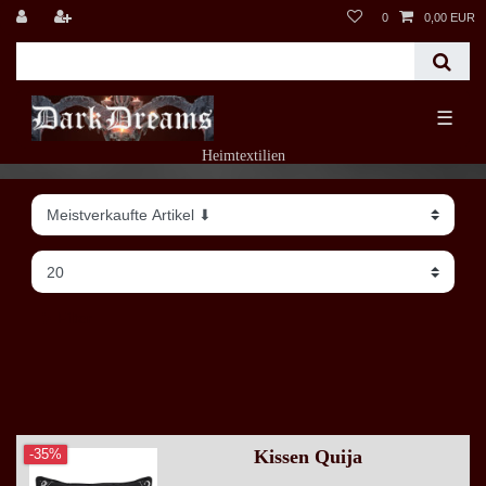
0
0,00 EUR
☰
Heimtextilien
Filter
Kissen Quija
-35%