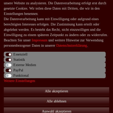
unsere Website zu analysieren. Die Datenverarbeitung erfolgt erst durch
Versandarten und -kosten
gesetzte Cookies. Wir teilen diese Daten mit Dritten, die wir in den
Lieferung in die Schweiz
Einstellungen benennen.
Die Datenverarbeitung kann mit Einwilligung oder aufgrund eines
Service
berechtigten Interesses erfolgen. Die Zustimmung kann erteilt oder
Kontakt
abgelehnt werden. Es besteht das Recht, nicht einzuwilligen und die
Einwilligung zu einem späteren Zeitpunkt zu ändern oder zu widerrufen.
Häufige Fragen
Beachten Sie unser
Impressum
und weitere Hinweise zur Verwendung
Über uns
personenbezogener Daten in unserer
Daten­schutz­erklärung
.
Essenziell
Statistik
Externe Medien
Impressum
Daten­schutz­erklärung
AGB
PayPal
Funktional
Weitere Einstellungen
Widerrufs­recht
Kontakt
Vertrag widerrufen
Alle akzeptieren
Alle ablehnen
© Copyright 2026 | Alle Rechte vorbehalten.
Auswahl akzeptieren