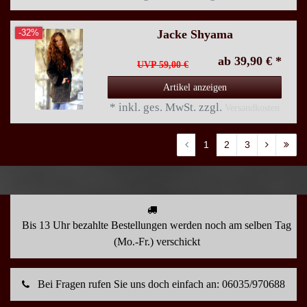
Jacke Shyama
-32%
ab 39,90 € *
UVP 59,00 €
Artikel anzeigen
*
inkl. ges. MwSt.
zzgl.
Versandkosten
1
2
3
Bis 13 Uhr bezahlte Bestellungen werden noch am selben Tag
(Mo.-Fr.) verschickt
Bei Fragen rufen Sie uns doch einfach an: 06035/970688