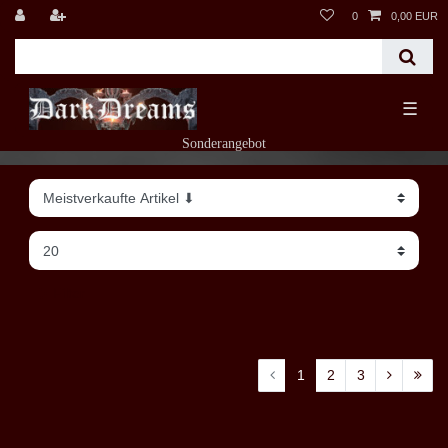
0
0,00 EUR
☰
Sonderangebot
Filter
1
2
3