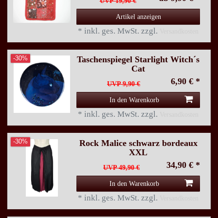
UVP 19,90 €
Artikel anzeigen
*
inkl. ges. MwSt.
zzgl.
Versandkosten
Taschenspiegel Starlight Witch´s
-30%
Cat
6,90 € *
UVP 9,90 €
In den Warenkorb
*
inkl. ges. MwSt.
zzgl.
Versandkosten
Rock Malice schwarz bordeaux
-30%
XXL
34,90 € *
UVP 49,90 €
In den Warenkorb
*
inkl. ges. MwSt.
zzgl.
Versandkosten