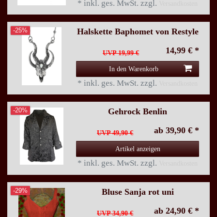
*
inkl. ges. MwSt.
zzgl.
Versandkosten
Halskette Baphomet von Restyle
-25%
14,99 € *
UVP 19,99 €
In den Warenkorb
*
inkl. ges. MwSt.
zzgl.
Versandkosten
Gehrock Benlin
-20%
ab 39,90 € *
UVP 49,90 €
Artikel anzeigen
*
inkl. ges. MwSt.
zzgl.
Versandkosten
Bluse Sanja rot uni
-29%
ab 24,90 € *
UVP 34,90 €