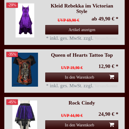
Kleid Rebekka im Victorian
-29%
Style
ab 49,90 € *
UVP 69,90 €
Artikel anzeigen
*
inkl. ges. MwSt.
zzgl.
Versandkosten
Queen of Hearts Tattoo Top
-35%
12,90 € *
UVP 19,90 €
In den Warenkorb
*
inkl. ges. MwSt.
zzgl.
Versandkosten
Rock Cindy
-45%
24,90 € *
UVP 44,90 €
In den Warenkorb