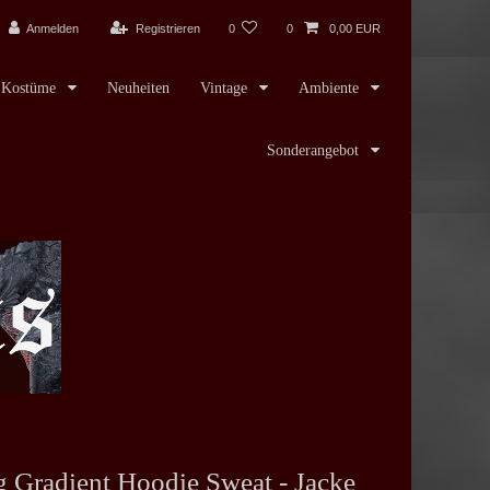
Anmelden
Registrieren
0
0
0,00 EUR
Kostüme
Neuheiten
Vintage
Ambiente
Sonderangebot
g Gradient Hoodie Sweat - Jacke