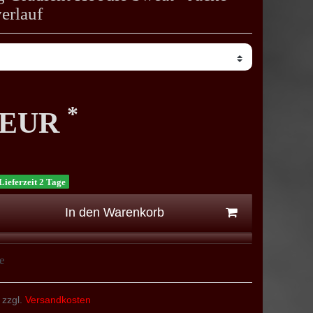
erlauf
*
0 EUR
Lieferzeit 2 Tage
In den Warenkorb
e
 zzgl.
Versandkosten