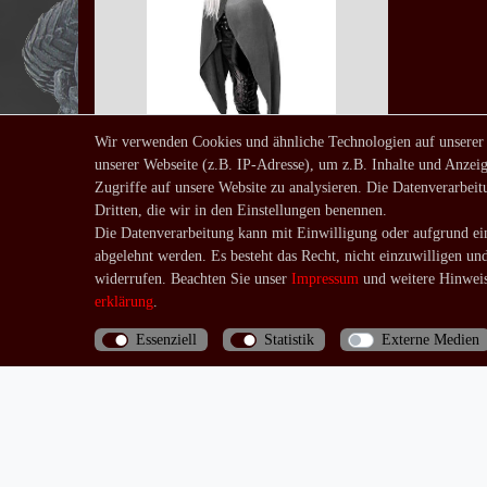
Wir verwenden Cookies und ähnliche Technologien auf unserer
unserer Webseite (z.B. IP-Adresse), um z.B. Inhalte und Anzeig
Gray long Gradient Hoodie
Zugriffe auf unsere Website zu analysieren. Die Datenverarbeitu
Sweat - Jacke mit Farbverlauf
Dritten, die wir in den Einstellungen benennen.
ab 49,90 € *
UVP 69,90 €
Die Datenverarbeitung kann mit Einwilligung oder aufgrund ein
*
inkl. ges. MwSt.
zzgl.
abgelehnt werden. Es besteht das Recht, nicht einzuwilligen un
Versandkosten
widerrufen. Beachten Sie unser
Impressum
und weitere Hinweis
erklärung
.
Essenziell
Statistik
Externe Medien
Bis 13 Uhr bezahlte Bestellungen werden noch am
selben Tag (Mo.-Fr.) verschickt