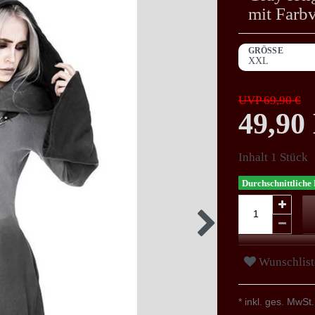
mit Farbv
GRÖSSE
UVP 69,90 €
49,9
Inhalt
1
Stück
Durchschnittliche 
Wunschlist
* inkl. ges. MwSt.