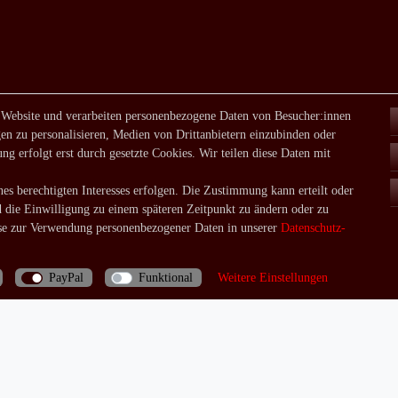
 Website und verarbeiten personenbezogene Daten von Besucher:innen
en zu personalisieren, Medien von Drittanbietern einzubinden oder
ng erfolgt erst durch gesetzte Cookies. Wir teilen diese Daten mit
es berechtigten Interesses erfolgen. Die Zustimmung kann erteilt oder
d die Einwilligung zu einem späteren Zeitpunkt zu ändern oder zu
e zur Verwendung personenbezogener Daten in unserer
Daten­schutz­
PayPal
Funktional
Weitere Einstellungen
Bei Fragen rufen Sie uns doch einfach an: 06035/970688