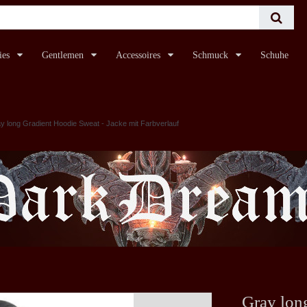
ies
Gentlemen
Accessoires
Schmuck
Schuhe
y long Gradient Hoodie Sweat - Jacke mit Farbverlauf
Gray lon