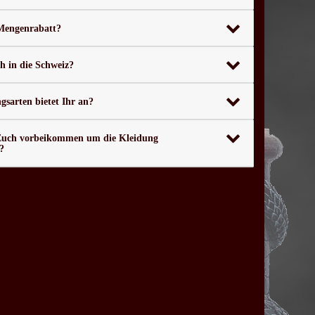
 Mengenrabatt?
ch in die Schweiz?
sarten bietet Ihr an?
Euch vorbeikommen um die Kleidung
?