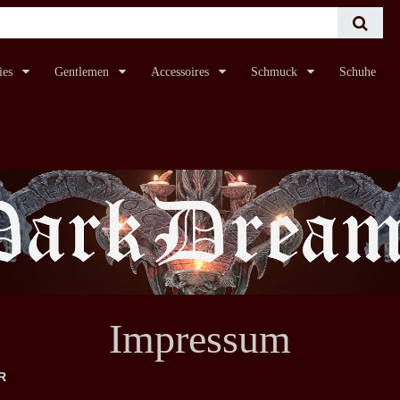
ies
Gentlemen
Accessoires
Schmuck
Schuhe
Impressum
R