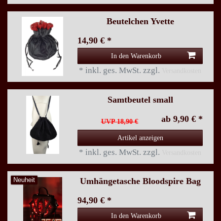
Beutelchen Yvette
14,90 € *
In den Warenkorb
*
inkl. ges. MwSt.
zzgl.
Versandkosten
Samtbeutel small
ab 9,90 € *
UVP 18,90 €
Artikel anzeigen
*
inkl. ges. MwSt.
zzgl.
Versandkosten
Umhängetasche Bloodspire Bag
Neuheit
94,90 € *
In den Warenkorb