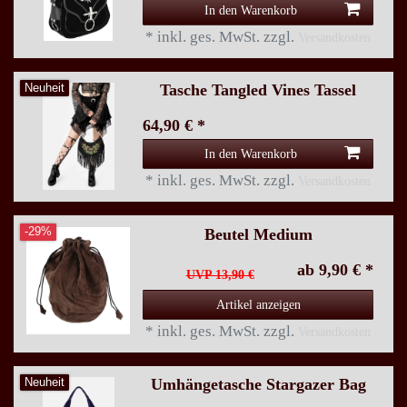
In den Warenkorb
*
inkl. ges. MwSt.
zzgl.
Versandkosten
Tasche Tangled Vines Tassel
Neuheit
64,90 € *
In den Warenkorb
*
inkl. ges. MwSt.
zzgl.
Versandkosten
Beutel Medium
-29%
ab 9,90 € *
UVP 13,90 €
Artikel anzeigen
*
inkl. ges. MwSt.
zzgl.
Versandkosten
Umhängetasche Stargazer Bag
Neuheit