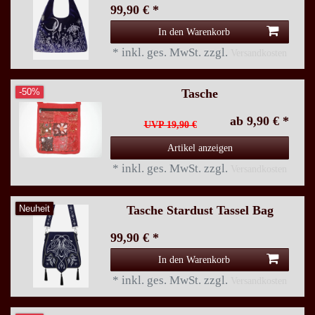
99,90 € *
In den Warenkorb
*
inkl. ges. MwSt.
zzgl.
Versandkosten
Tasche
-50%
ab 9,90 € *
UVP 19,90 €
Artikel anzeigen
*
inkl. ges. MwSt.
zzgl.
Versandkosten
Tasche Stardust Tassel Bag
Neuheit
99,90 € *
In den Warenkorb
*
inkl. ges. MwSt.
zzgl.
Versandkosten