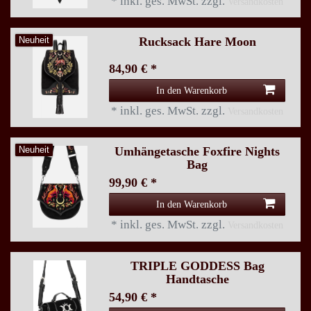
*
inkl. ges. MwSt.
zzgl.
Versandkosten
Rucksack Hare Moon
Neuheit
84,90 € *
In den Warenkorb
*
inkl. ges. MwSt.
zzgl.
Versandkosten
Umhängetasche Foxfire Nights
Neuheit
Bag
99,90 € *
In den Warenkorb
*
inkl. ges. MwSt.
zzgl.
Versandkosten
TRIPLE GODDESS Bag
Handtasche
54,90 € *