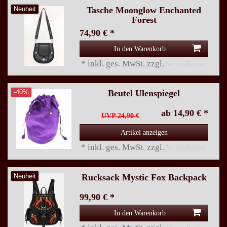
Tasche Moonglow Enchanted
Neuheit
Forest
74,90 € *
In den Warenkorb
*
inkl. ges. MwSt.
zzgl.
Versandkosten
Beutel Ulenspiegel
-40%
ab 14,90 € *
UVP 24,90 €
Artikel anzeigen
*
inkl. ges. MwSt.
zzgl.
Versandkosten
Rucksack Mystic Fox Backpack
Neuheit
99,90 € *
In den Warenkorb