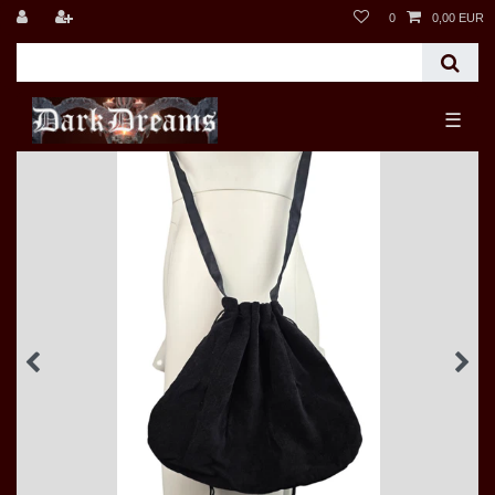
0
0,00 EUR
☰