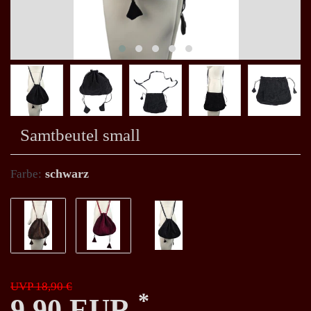
Samtbeutel small
schwarz
Farbe:
UVP 18,90 €
*
9,90 EUR