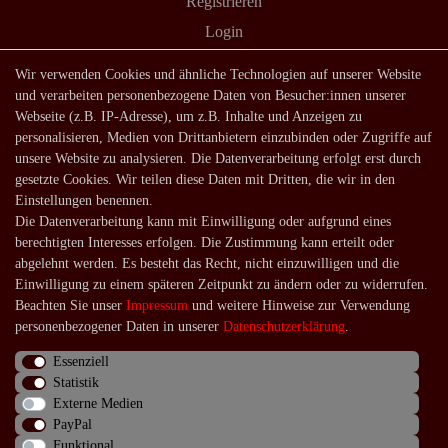
Registrieren
Login
Shop
Wir verwenden Cookies und ähnliche Technologien auf unserer Website
und verarbeiten personenbezogene Daten von Besucher:innen unserer
Lagerverkauf
Webseite (z.B. IP-Adresse), um z.B. Inhalte und Anzeigen zu
Zahlungsarten
personalisieren, Medien von Drittanbietern einzubinden oder Zugriffe auf
unsere Website zu analysieren. Die Datenverarbeitung erfolgt erst durch
Versandarten und -kosten
gesetzte Cookies. Wir teilen diese Daten mit Dritten, die wir in den
Lieferung in die Schweiz
Einstellungen benennen.
Die Datenverarbeitung kann mit Einwilligung oder aufgrund eines
Service
berechtigten Interesses erfolgen. Die Zustimmung kann erteilt oder
Kontakt
abgelehnt werden. Es besteht das Recht, nicht einzuwilligen und die
Einwilligung zu einem späteren Zeitpunkt zu ändern oder zu widerrufen.
Häufige Fragen
Beachten Sie unser
Impressum
und weitere Hinweise zur Verwendung
Über uns
personenbezogener Daten in unserer
Daten­schutz­erklärung
.
Essenziell
Statistik
Externe Medien
Impressum
Daten­schutz­erklärung
AGB
PayPal
Funktional