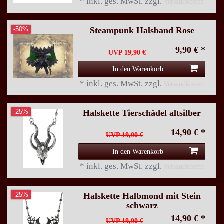
*
inkl. ges. MwSt.
zzgl.
Versandkosten
Steampunk Halsband Rose
-50%
9,90 € *
UVP 19,90 €
In den Warenkorb
*
inkl. ges. MwSt.
zzgl.
Versandkosten
Halskette Tierschädel altsilber
-25%
14,90 € *
UVP 19,90 €
In den Warenkorb
*
inkl. ges. MwSt.
zzgl.
Versandkosten
Halskette Halbmond mit Stein
-25%
schwarz
14,90 € *
UVP 19,90 €