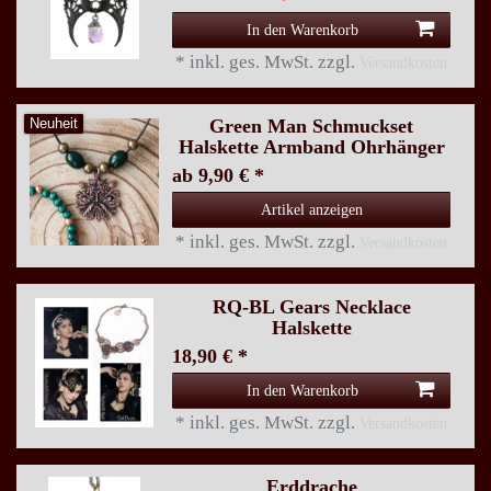
In den Warenkorb
*
inkl. ges. MwSt.
zzgl.
Versandkosten
Green Man Schmuckset
Neuheit
Halskette Armband Ohrhänger
ab 9,90 € *
Artikel anzeigen
*
inkl. ges. MwSt.
zzgl.
Versandkosten
RQ-BL Gears Necklace
Halskette
18,90 € *
In den Warenkorb
*
inkl. ges. MwSt.
zzgl.
Versandkosten
Erddrache