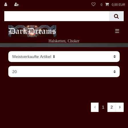
0
0,00 EUR
☰
Halsketten, Choker
Filter
1
2