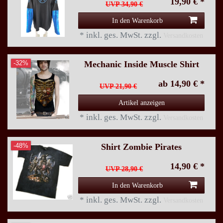
19,90 € *
UVP 34,90 €
In den Warenkorb
*
inkl. ges. MwSt.
zzgl.
Versandkosten
Mechanic Inside Muscle Shirt
-32%
ab 14,90 € *
UVP 21,90 €
Artikel anzeigen
*
inkl. ges. MwSt.
zzgl.
Versandkosten
Shirt Zombie Pirates
-48%
14,90 € *
UVP 28,90 €
In den Warenkorb
*
inkl. ges. MwSt.
zzgl.
Versandkosten