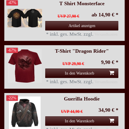
T Shirt Monsterface
-47%
ab 14,90 € *
UVP 27,90 €
Artikel anzeigen
*
inkl. ges. MwSt.
zzgl.
Versandkosten
T-Shirt "Dragon Rider"
-67%
9,90 € *
UVP 29,90 €
In den Warenkorb
*
inkl. ges. MwSt.
zzgl.
Versandkosten
Guerilla Hoodie
-22%
34,90 € *
UVP 44,90 €
In den Warenkorb