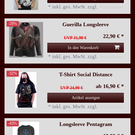
*
inkl. ges. MwSt.
zzgl.
Versandkosten
Guerilla Longsleeve
-28%
22,90 € *
UVP 31,90 €
In den Warenkorb
*
inkl. ges. MwSt.
zzgl.
Versandkosten
T-Shirt Social Distance
-32%
ab 16,90 € *
UVP 24,90 €
Artikel anzeigen
*
inkl. ges. MwSt.
zzgl.
Versandkosten
Longsleeve Pentagram
-43%