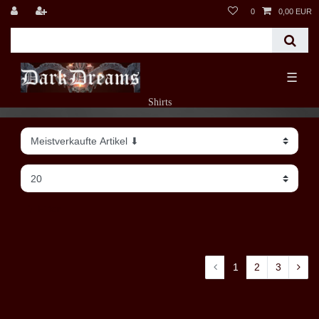
0
0,00 EUR
☰
Shirts
Filter
1
2
3