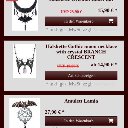
15,90 € *
UVP 23,90 €
In den Warenkorb
*
inkl. ges. MwSt.
zzgl.
Versandkosten
Halskette Gothic moon necklace
with crystal BRANCH
CRESCENT
ab 14,90 € *
UVP 19,90 €
Artikel anzeigen
*
inkl. ges. MwSt.
zzgl.
Versandkosten
Amulett Lamia
27,90 € *
In den Warenkorb