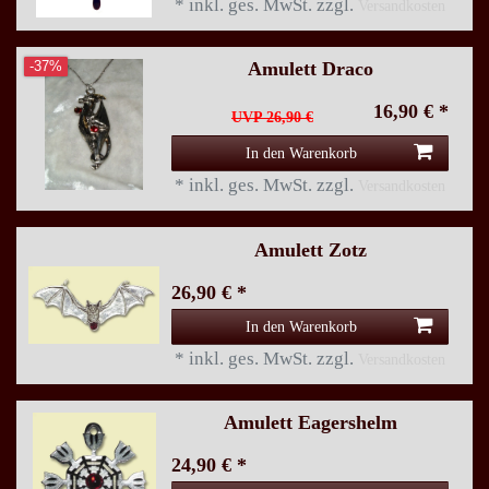
*
inkl. ges. MwSt.
zzgl.
Versandkosten
Amulett Draco
-37%
16,90 € *
UVP 26,90 €
In den Warenkorb
*
inkl. ges. MwSt.
zzgl.
Versandkosten
Amulett Zotz
26,90 € *
In den Warenkorb
*
inkl. ges. MwSt.
zzgl.
Versandkosten
Amulett Eagershelm
24,90 € *