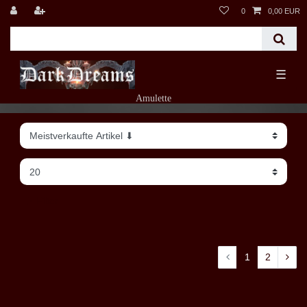
0
0,00 EUR
☰
Amulette
Filter
1
2