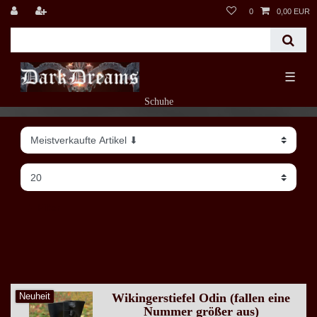
0
0,00 EUR
☰
Schuhe
Filter
Wikingerstiefel Odin (fallen eine
Neuheit
Nummer größer aus)