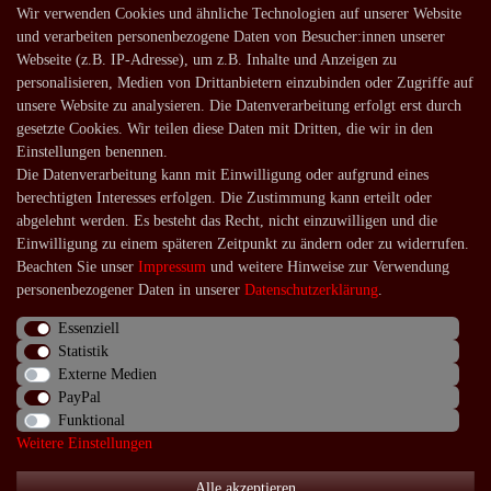
Shop
Wir verwenden Cookies und ähnliche Technologien auf unserer Website
und verarbeiten personenbezogene Daten von Besucher:innen unserer
Lagerverkauf
Webseite (z.B. IP-Adresse), um z.B. Inhalte und Anzeigen zu
Zahlungsarten
personalisieren, Medien von Drittanbietern einzubinden oder Zugriffe auf
unsere Website zu analysieren. Die Datenverarbeitung erfolgt erst durch
Versandarten und -kosten
gesetzte Cookies. Wir teilen diese Daten mit Dritten, die wir in den
Lieferung in die Schweiz
Einstellungen benennen.
Die Datenverarbeitung kann mit Einwilligung oder aufgrund eines
Service
berechtigten Interesses erfolgen. Die Zustimmung kann erteilt oder
Kontakt
abgelehnt werden. Es besteht das Recht, nicht einzuwilligen und die
Einwilligung zu einem späteren Zeitpunkt zu ändern oder zu widerrufen.
Häufige Fragen
Beachten Sie unser
Impressum
und weitere Hinweise zur Verwendung
Über uns
personenbezogener Daten in unserer
Daten­schutz­erklärung
.
Essenziell
Statistik
Externe Medien
Impressum
Daten­schutz­erklärung
AGB
PayPal
Funktional
Weitere Einstellungen
Widerrufs­recht
Kontakt
Vertrag widerrufen
Alle akzeptieren