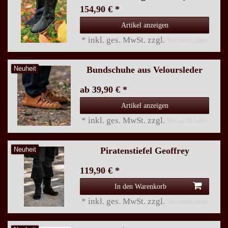
154,90 € *
Artikel anzeigen
*
inkl. ges. MwSt.
zzgl.
Versandkosten
Bundschuhe aus Veloursleder
Neuheit
ab 39,90 € *
Artikel anzeigen
*
inkl. ges. MwSt.
zzgl.
Versandkosten
Piratenstiefel Geoffrey
Neuheit
119,90 € *
In den Warenkorb
*
inkl. ges. MwSt.
zzgl.
Versandkosten