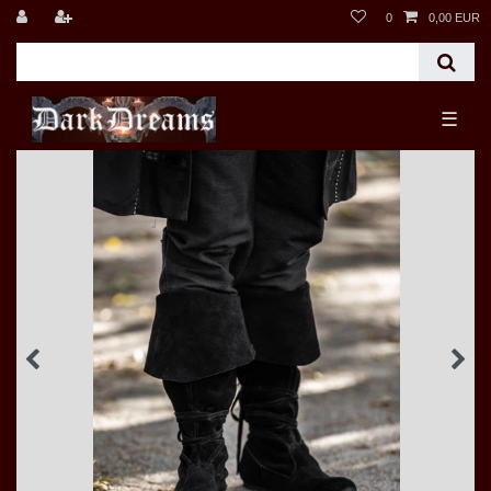
0
0,00 EUR
☰