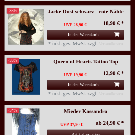
Jacke Dust schwarz - rote Nähte
-35%
18,90 € *
UVP 28,90 €
In den Warenkorb
*
inkl. ges. MwSt.
zzgl.
Versandkosten
Queen of Hearts Tattoo Top
-35%
12,90 € *
UVP 19,90 €
In den Warenkorb
*
inkl. ges. MwSt.
zzgl.
Versandkosten
Mieder Kassandra
-34%
ab 24,90 € *
UVP 37,90 €
Artikel anzeigen