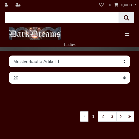
0
0,00 EUR
☰
Ladies
Filter
1
2
3