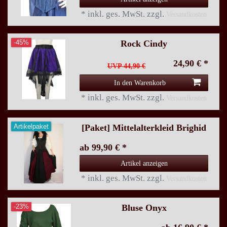
*
inkl. ges. MwSt.
zzgl.
Versandkosten
Rock Cindy
-45%
24,90 € *
UVP 44,90 €
In den Warenkorb
*
inkl. ges. MwSt.
zzgl.
Versandkosten
[Paket] Mittelalterkleid Brighid
Artikelpaket
ab 99,90 € *
Artikel anzeigen
*
inkl. ges. MwSt.
zzgl.
Versandkosten
Bluse Onyx
-23%