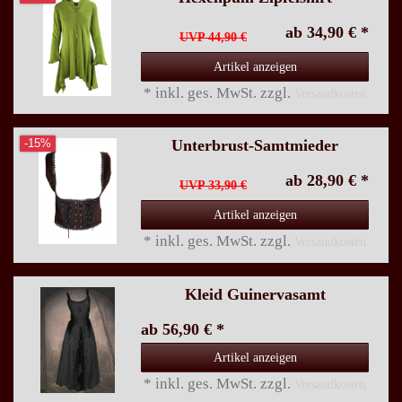
ab 34,90 € *
UVP 44,90 €
Artikel anzeigen
*
inkl. ges. MwSt.
zzgl.
Versandkosten
Unterbrust-Samtmieder
-15%
ab 28,90 € *
UVP 33,90 €
Artikel anzeigen
*
inkl. ges. MwSt.
zzgl.
Versandkosten
Kleid Guinervasamt
ab 56,90 € *
Artikel anzeigen
*
inkl. ges. MwSt.
zzgl.
Versandkosten