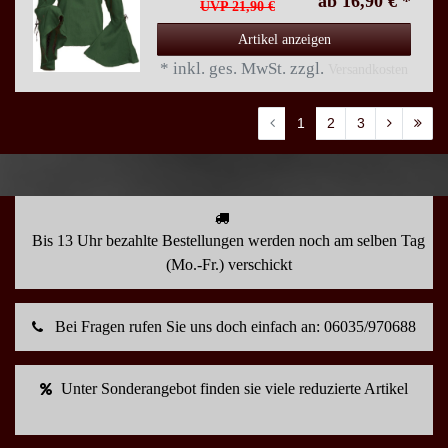
ab 16,90 € *
UVP 21,90 €
Artikel anzeigen
*
inkl. ges. MwSt.
zzgl.
Versandkosten
1
2
3
Bis 13 Uhr bezahlte Bestellungen werden noch am selben Tag
(Mo.-Fr.) verschickt
Bei Fragen rufen Sie uns doch einfach an: 06035/970688
Unter Sonderangebot finden sie viele reduzierte Artikel