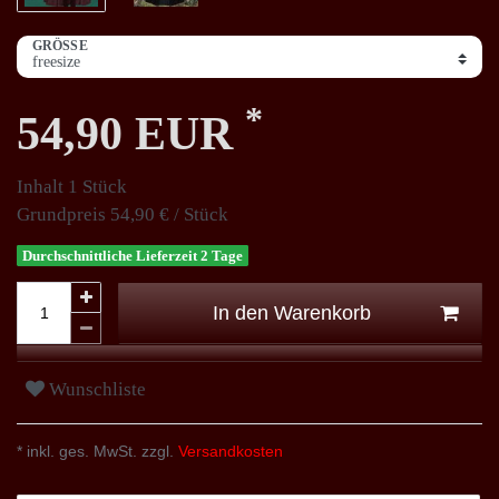
GRÖSSE
*
54,90 EUR
Inhalt
1
Stück
Grundpreis
54,90 € / Stück
Durchschnittliche Lieferzeit 2 Tage
In den Warenkorb
Wunschliste
* inkl. ges. MwSt. zzgl.
Versandkosten