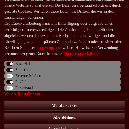
unsere Website zu analysieren. Die Datenverarbeitung erfolgt erst durch
Versandarten und -kosten
gesetzte Cookies. Wir teilen diese Daten mit Dritten, die wir in den
Lieferung in die Schweiz
Einstellungen benennen.
Die Datenverarbeitung kann mit Einwilligung oder aufgrund eines
Service
berechtigten Interesses erfolgen. Die Zustimmung kann erteilt oder
Kontakt
abgelehnt werden. Es besteht das Recht, nicht einzuwilligen und die
Einwilligung zu einem späteren Zeitpunkt zu ändern oder zu widerrufen.
Häufige Fragen
Beachten Sie unser
Impressum
und weitere Hinweise zur Verwendung
Über uns
personenbezogener Daten in unserer
Daten­schutz­erklärung
.
Essenziell
Statistik
Externe Medien
Impressum
Daten­schutz­erklärung
AGB
PayPal
Funktional
Weitere Einstellungen
Widerrufs­recht
Kontakt
Vertrag widerrufen
Alle akzeptieren
Alle ablehnen
© Copyright 2026 | Alle Rechte vorbehalten.
Auswahl akzeptieren