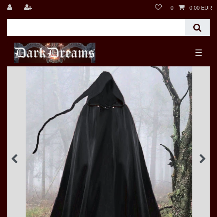
0
0,00 EUR
☰