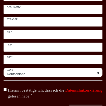
NACHNAME*
STRASSE*
NR.*
PLZ*
ORT*
LAND
Hiermit bestätige ich, dass ich die
Daten­schutz­erklärung
*
gelesen habe.