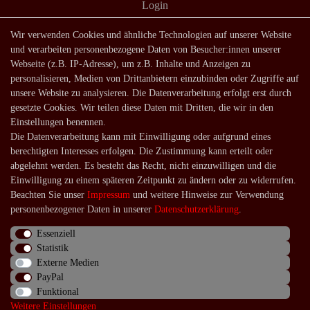
Login
Shop
Wir verwenden Cookies und ähnliche Technologien auf unserer Website
und verarbeiten personenbezogene Daten von Besucher:innen unserer
Lagerverkauf
Webseite (z.B. IP-Adresse), um z.B. Inhalte und Anzeigen zu
Zahlungsarten
personalisieren, Medien von Drittanbietern einzubinden oder Zugriffe auf
unsere Website zu analysieren. Die Datenverarbeitung erfolgt erst durch
Versandarten und -kosten
gesetzte Cookies. Wir teilen diese Daten mit Dritten, die wir in den
Lieferung in die Schweiz
Einstellungen benennen.
Die Datenverarbeitung kann mit Einwilligung oder aufgrund eines
Service
berechtigten Interesses erfolgen. Die Zustimmung kann erteilt oder
Kontakt
abgelehnt werden. Es besteht das Recht, nicht einzuwilligen und die
Einwilligung zu einem späteren Zeitpunkt zu ändern oder zu widerrufen.
Häufige Fragen
Beachten Sie unser
Impressum
und weitere Hinweise zur Verwendung
Über uns
personenbezogener Daten in unserer
Daten­schutz­erklärung
.
Essenziell
Statistik
Externe Medien
Impressum
Daten­schutz­erklärung
AGB
PayPal
Funktional
Weitere Einstellungen