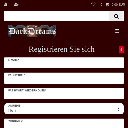
0
0,00 EUR
☰
Registrieren Sie sich
Honig
E-MAIL*
registrieren
PASSWORT*
PASSWORT WIEDERHOLEN*
ANREDE
VORNAME*