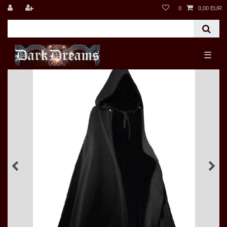
0
0,00 EUR
☰