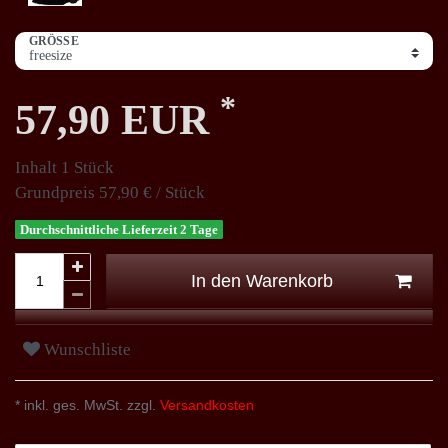
GRÖSSE
*
57,90 EUR
Inhalt
1
Stück
Grundpreis
57,90 € / Stück
Durchschnittliche Lieferzeit 2 Tage
In den Warenkorb
Wunschliste
* inkl. ges. MwSt. zzgl.
Versandkosten