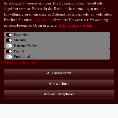
berechtigten Interesses erfolgen. Die Zustimmung kann erteilt oder
Login
abgelehnt werden. Es besteht das Recht, nicht einzuwilligen und die
Shop
Einwilligung zu einem späteren Zeitpunkt zu ändern oder zu widerrufen.
Beachten Sie unser
Impressum
und weitere Hinweise zur Verwendung
Lagerverkauf
personenbezogener Daten in unserer
Daten­schutz­erklärung
.
Zahlungsarten
Essenziell
Versandarten und -kosten
Statistik
Externe Medien
Lieferung in die Schweiz
PayPal
Service
Funktional
Weitere Einstellungen
Kontakt
Alle akzeptieren
Häufige Fragen
Über uns
Alle ablehnen
Auswahl akzeptieren
Impressum
Daten­schutz­erklärung
AGB