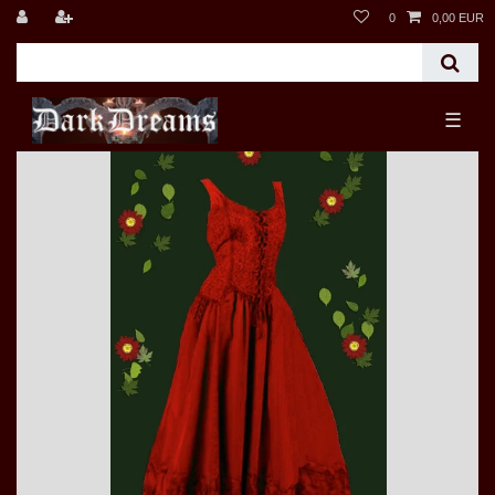
0
0,00 EUR
☰