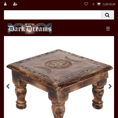
0
0,00 EUR
☰