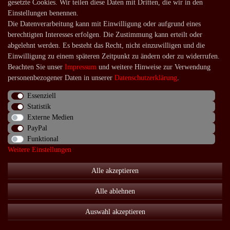
gesetzte Cookies. Wir teilen diese Daten mit Dritten, die wir in den
Lieferung in die Schweiz
Einstellungen benennen.
Die Datenverarbeitung kann mit Einwilligung oder aufgrund eines
Service
berechtigten Interesses erfolgen. Die Zustimmung kann erteilt oder
Kontakt
abgelehnt werden. Es besteht das Recht, nicht einzuwilligen und die
Einwilligung zu einem späteren Zeitpunkt zu ändern oder zu widerrufen.
Häufige Fragen
Beachten Sie unser
Impressum
und weitere Hinweise zur Verwendung
Über uns
personenbezogener Daten in unserer
Daten­schutz­erklärung
.
Essenziell
Statistik
Externe Medien
Impressum
Daten­schutz­erklärung
AGB
PayPal
Funktional
Weitere Einstellungen
Widerrufs­recht
Kontakt
Vertrag widerrufen
Alle akzeptieren
Alle ablehnen
© Copyright 2026 | Alle Rechte vorbehalten.
Auswahl akzeptieren