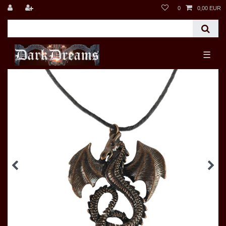
0
0,00 EUR
☰