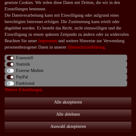
gesetzte Cookies. Wir teilen diese Daten mit Dritten, die wir in den
Lieferung in die Schweiz
Einstellungen benennen.
Die Datenverarbeitung kann mit Einwilligung oder aufgrund eines
Service
berechtigten Interesses erfolgen. Die Zustimmung kann erteilt oder
Kontakt
abgelehnt werden. Es besteht das Recht, nicht einzuwilligen und die
Einwilligung zu einem späteren Zeitpunkt zu ändern oder zu widerrufen.
Häufige Fragen
Beachten Sie unser
Impressum
und weitere Hinweise zur Verwendung
Über uns
personenbezogener Daten in unserer
Daten­schutz­erklärung
.
Essenziell
Statistik
Externe Medien
Impressum
Daten­schutz­erklärung
AGB
PayPal
Funktional
Weitere Einstellungen
Widerrufs­recht
Kontakt
Vertrag widerrufen
Alle akzeptieren
Alle ablehnen
© Copyright 2026 | Alle Rechte vorbehalten.
Auswahl akzeptieren