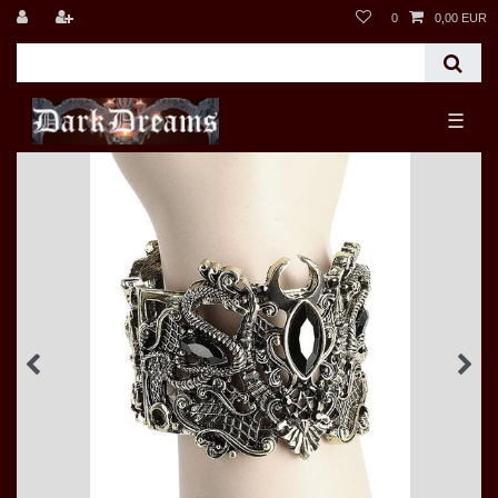
0
0,00 EUR
☰