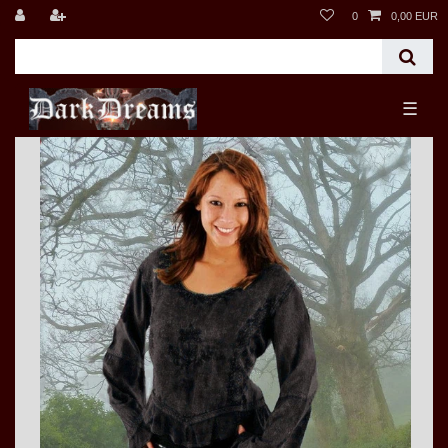
0
0,00 EUR
☰