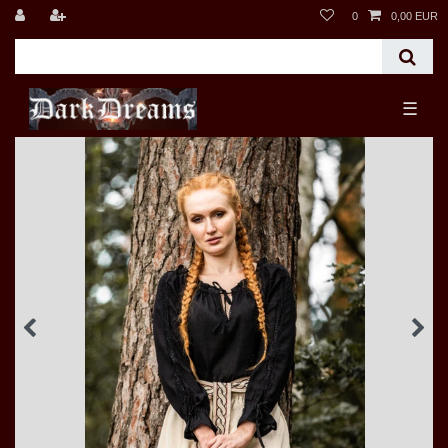
0
0,00 EUR
☰