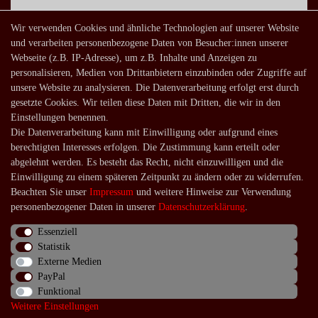
Wir verwenden Cookies und ähnliche Technologien auf unserer Website
Mein Konto
und verarbeiten personenbezogene Daten von Besucher:innen unserer
Webseite (z.B. IP-Adresse), um z.B. Inhalte und Anzeigen zu
Warenkorb
personalisieren, Medien von Drittanbietern einzubinden oder Zugriffe auf
Zur Kasse
unsere Website zu analysieren. Die Datenverarbeitung erfolgt erst durch
gesetzte Cookies. Wir teilen diese Daten mit Dritten, die wir in den
Mein Konto
Einstellungen benennen.
Registrieren
Die Datenverarbeitung kann mit Einwilligung oder aufgrund eines
Login
berechtigten Interesses erfolgen. Die Zustimmung kann erteilt oder
abgelehnt werden. Es besteht das Recht, nicht einzuwilligen und die
Shop
Einwilligung zu einem späteren Zeitpunkt zu ändern oder zu widerrufen.
Beachten Sie unser
Impressum
und weitere Hinweise zur Verwendung
Lagerverkauf
personenbezogener Daten in unserer
Daten­schutz­erklärung
.
Zahlungsarten
Essenziell
Versandarten und -kosten
Statistik
Lieferung in die Schweiz
Externe Medien
PayPal
Service
Funktional
Weitere Einstellungen
Kontakt