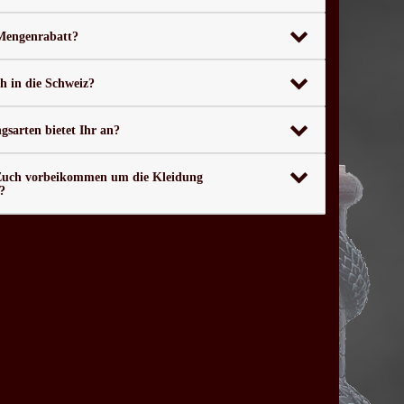
 Mengenrabatt?
ch in die Schweiz?
sarten bietet Ihr an?
Euch vorbeikommen um die Kleidung
?