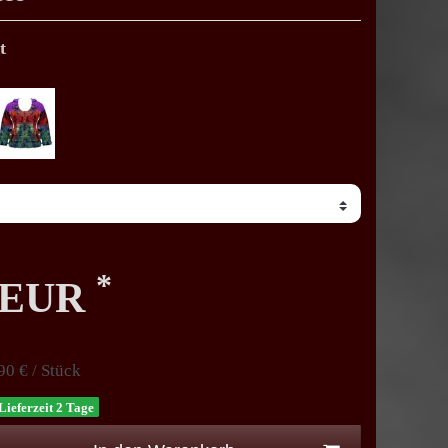
t
*
0 EUR
90 € / Stück
Lieferzeit 2 Tage