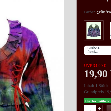
grün/ro
Farbe:
GRÖSSE
UVP 34,90 €
19,9
Inhalt
1
Stück
Grundpreis
19,
Durchschnittliche 