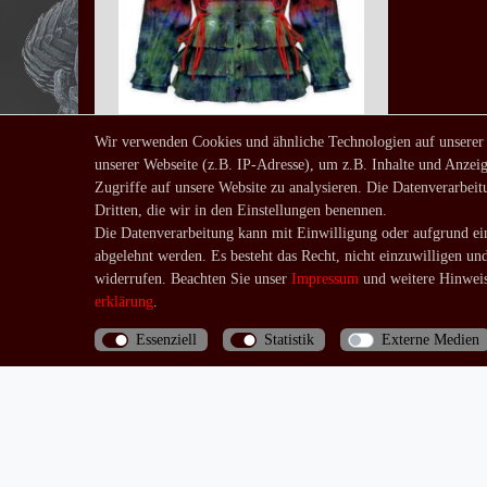
Wir verwenden Cookies und ähnliche Technologien auf unserer
unserer Webseite (z.B. IP-Adresse), um z.B. Inhalte und Anzeig
Bluse Spice
Zugriffe auf unsere Website zu analysieren. Die Datenverarbeitu
ab 19,90 € *
Dritten, die wir in den Einstellungen benennen.
UVP 34,90 €
Die Datenverarbeitung kann mit Einwilligung oder aufgrund ein
*
inkl. ges. MwSt.
zzgl.
abgelehnt werden. Es besteht das Recht, nicht einzuwilligen un
Versandkosten
widerrufen. Beachten Sie unser
Impressum
und weitere Hinweis
erklärung
.
Essenziell
Statistik
Externe Medien
Bis 13 Uhr bezahlte Bestellungen werden noch am
selben Tag (Mo.-Fr.) verschickt