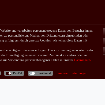
 Website und verarbeiten personenbezogene Daten von Besucher:innen
en zu personalisieren, Medien von Drittanbietern einzubinden oder
ng erfolgt erst durch gesetzte Cookies. Wir teilen diese Daten mit
es berechtigten Interesses erfolgen. Die Zustimmung kann erteilt oder
d die Einwilligung zu einem späteren Zeitpunkt zu ändern oder zu
e zur Verwendung personenbezogener Daten in unserer
Daten­schutz­
PayPal
Funktional
Weitere Einstellungen
Bei Fragen rufen Sie uns doch einfach an: 06035/970688