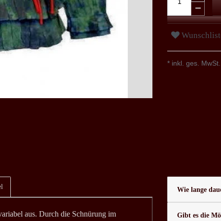
Wunschlist
* inkl. ges. MwSt.
l
Wie lange daue
 variabel aus. Durch die Schnürung im
Gibt es die Mö