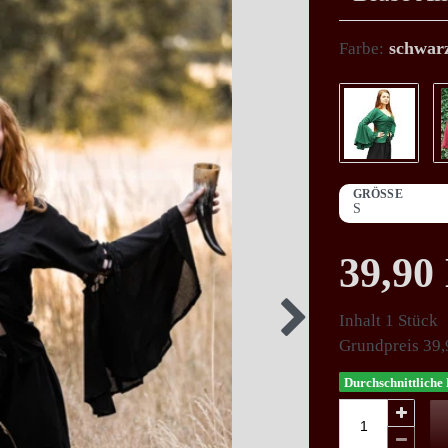
schwar
Farbe:
GRÖSSE
39,9
Inhalt
1
Stück
Grundpreis
39,
Durchschnittliche 