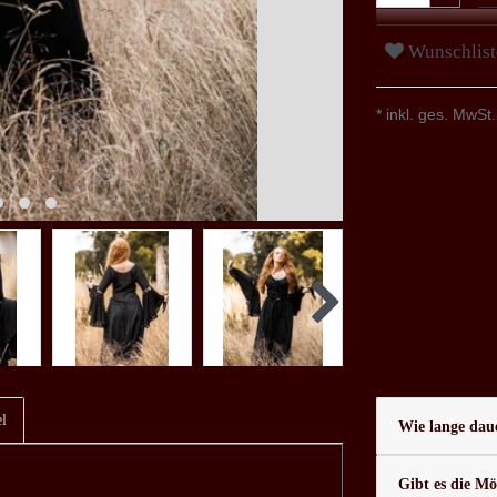
Wunschlist
* inkl. ges. MwSt.
l
Wie lange daue
Gibt es die Mö