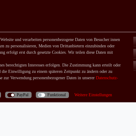
 Website und verarbeiten personenbezogene Daten von Besucher:innen
en zu personalisieren, Medien von Drittanbietern einzubinden oder
ng erfolgt erst durch gesetzte Cookies. Wir teilen diese Daten mit
es berechtigten Interesses erfolgen. Die Zustimmung kann erteilt oder
d die Einwilligung zu einem späteren Zeitpunkt zu ändern oder zu
e zur Verwendung personenbezogener Daten in unserer
Daten­schutz­
PayPal
Funktional
Weitere Einstellungen
Bei Fragen rufen Sie uns doch einfach an: 06035/970688