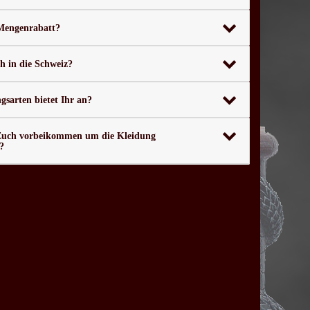
 Mengenrabatt?
ch in die Schweiz?
sarten bietet Ihr an?
Euch vorbeikommen um die Kleidung
?