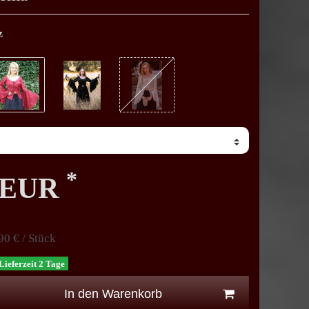
z
*
0 EUR
90 € / Stück
Lieferzeit 2 Tage
In den Warenkorb