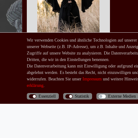
Wir verwenden Cookies und ähnliche Technologien auf unserer
unserer Webseite (z.B. IP-Adresse), um z.B. Inhalte und Anzeig
Bluse Alisma
Zugriffe auf unsere Website zu analysieren. Die Datenverarbeitu
ab 39,90 € *
Dritten, die wir in den Einstellungen benennen.
*
inkl. ges. MwSt.
zzgl.
Die Datenverarbeitung kann mit Einwilligung oder aufgrund ein
abgelehnt werden. Es besteht das Recht, nicht einzuwilligen un
Versandkosten
widerrufen. Beachten Sie unser
Impressum
und weitere Hinweis
erklärung
.
Essenziell
Statistik
Externe Medien
Bis 13 Uhr bezahlte Bestellungen werden noch am
selben Tag (Mo.-Fr.) verschickt