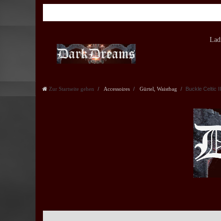
Lad
Zur Startseite gehen
Accessoires
Gürtel, Waistbag
Buckle Celtic II