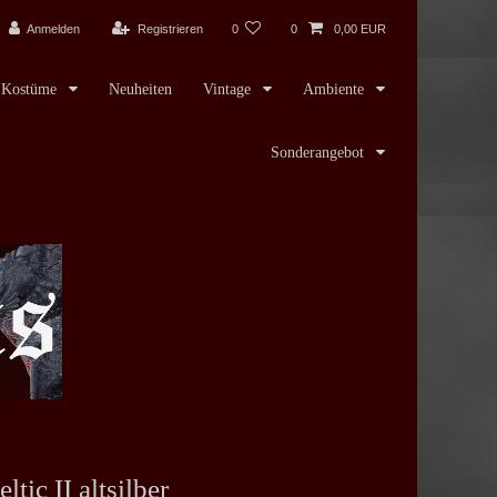
Anmelden
Registrieren
0
0
0,00 EUR
Kostüme
Neuheiten
Vintage
Ambiente
Sonderangebot
tic II altsilber