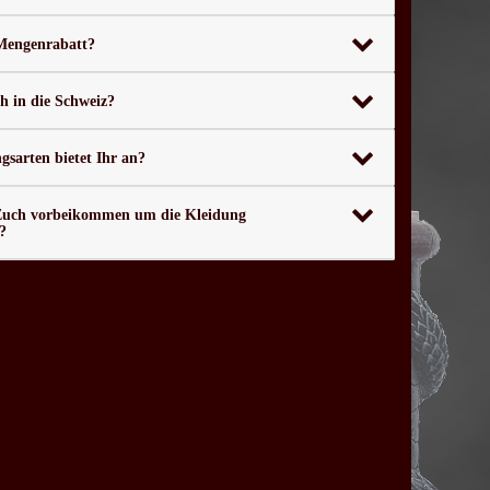
 Mengenrabatt?
ch in die Schweiz?
sarten bietet Ihr an?
Euch vorbeikommen um die Kleidung
?