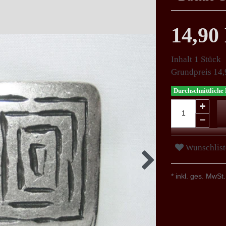
14,9
Inhalt
1
Stück
Grundpreis
14,
Durchschnittliche 
Wunschlist
* inkl. ges. MwSt.