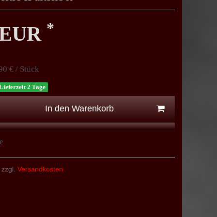
*
0 EUR
90 € / Stück
Lieferzeit 2 Tage
In den Warenkorb
e
 zzgl.
Versandkosten