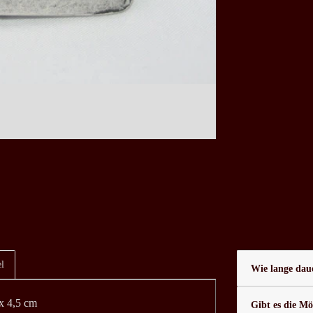
l
Wie lange daue
 x 4,5 cm
Gibt es die Mö