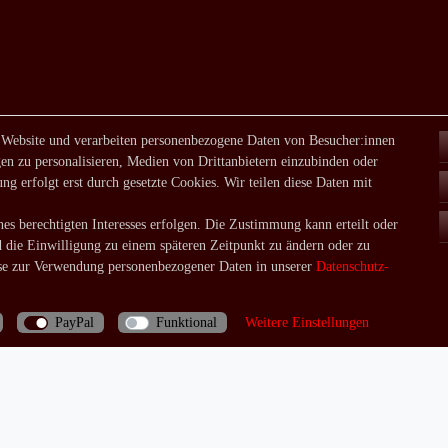
 Website und verarbeiten personenbezogene Daten von Besucher:innen
en zu personalisieren, Medien von Drittanbietern einzubinden oder
ng erfolgt erst durch gesetzte Cookies. Wir teilen diese Daten mit
es berechtigten Interesses erfolgen. Die Zustimmung kann erteilt oder
d die Einwilligung zu einem späteren Zeitpunkt zu ändern oder zu
e zur Verwendung personenbezogener Daten in unserer
Daten­schutz­
PayPal
Funktional
Weitere Einstellungen
Bei Fragen rufen Sie uns doch einfach an: 06035/970688