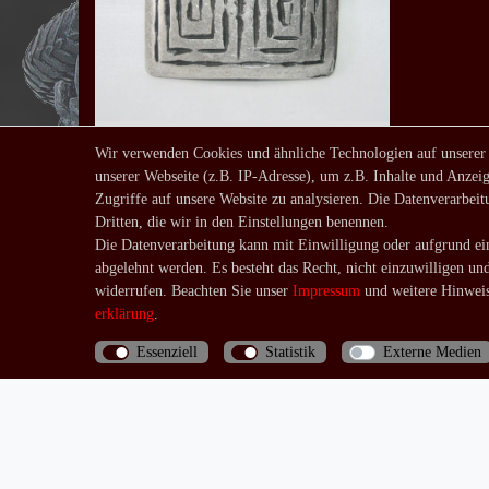
Wir verwenden Cookies und ähnliche Technologien auf unserer
unserer Webseite (z.B. IP-Adresse), um z.B. Inhalte und Anzeig
Buckle Celtic II altsilber
Zugriffe auf unsere Website zu analysieren. Die Datenverarbeitu
14,90 € *
Dritten, die wir in den Einstellungen benennen.
*
inkl. ges. MwSt.
zzgl.
Die Datenverarbeitung kann mit Einwilligung oder aufgrund ein
abgelehnt werden. Es besteht das Recht, nicht einzuwilligen un
Versandkosten
widerrufen. Beachten Sie unser
Impressum
und weitere Hinweis
erklärung
.
Essenziell
Statistik
Externe Medien
Bis 13 Uhr bezahlte Bestellungen werden noch am
selben Tag (Mo.-Fr.) verschickt