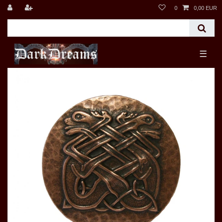
0
0,00 EUR
☰