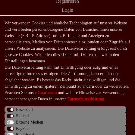
Registrieren
Login
Shop
Wir verwenden Cookies und ähnliche Technologien auf unserer Website
und verarbeiten personenbezogene Daten von Besucher:innen unserer
Lagerverkauf
Webseite (z.B. IP-Adresse), um z.B. Inhalte und Anzeigen zu
Zahlungsarten
personalisieren, Medien von Drittanbietern einzubinden oder Zugriffe auf
unsere Website zu analysieren. Die Datenverarbeitung erfolgt erst durch
Versandarten und -kosten
gesetzte Cookies. Wir teilen diese Daten mit Dritten, die wir in den
Lieferung in die Schweiz
Einstellungen benennen.
Die Datenverarbeitung kann mit Einwilligung oder aufgrund eines
Service
berechtigten Interesses erfolgen. Die Zustimmung kann erteilt oder
Kontakt
abgelehnt werden. Es besteht das Recht, nicht einzuwilligen und die
Einwilligung zu einem späteren Zeitpunkt zu ändern oder zu widerrufen.
Häufige Fragen
Beachten Sie unser
Impressum
und weitere Hinweise zur Verwendung
Über uns
personenbezogener Daten in unserer
Daten­schutz­erklärung
.
Essenziell
Statistik
Externe Medien
Impressum
Daten­schutz­erklärung
AGB
PayPal
Funktional