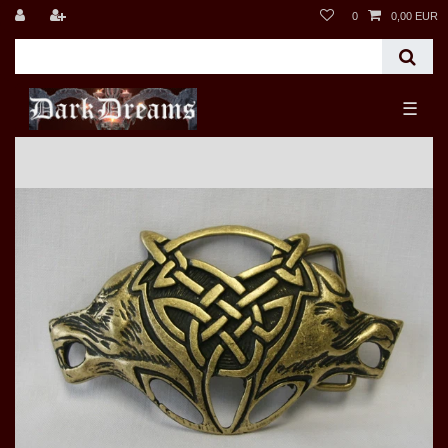
0
0,00 EUR
☰