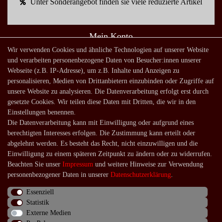
Unter Sonderangebot finden sie viele reduzierte Artikel
Mein Konto
Wir verwenden Cookies und ähnliche Technologien auf unserer Website
Warenkorb
und verarbeiten personenbezogene Daten von Besucher:innen unserer
Zur Kasse
Webseite (z.B. IP-Adresse), um z.B. Inhalte und Anzeigen zu
personalisieren, Medien von Drittanbietern einzubinden oder Zugriffe auf
Mein Konto
unsere Website zu analysieren. Die Datenverarbeitung erfolgt erst durch
Registrieren
gesetzte Cookies. Wir teilen diese Daten mit Dritten, die wir in den
Login
Einstellungen benennen.
Die Datenverarbeitung kann mit Einwilligung oder aufgrund eines
Shop
berechtigten Interesses erfolgen. Die Zustimmung kann erteilt oder
abgelehnt werden. Es besteht das Recht, nicht einzuwilligen und die
Lagerverkauf
Einwilligung zu einem späteren Zeitpunkt zu ändern oder zu widerrufen.
Zahlungsarten
Beachten Sie unser
Impressum
und weitere Hinweise zur Verwendung
personenbezogener Daten in unserer
Daten­schutz­erklärung
.
Versandarten und -kosten
Lieferung in die Schweiz
Essenziell
Statistik
Service
Externe Medien