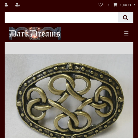
0
0,00 EUR
☰