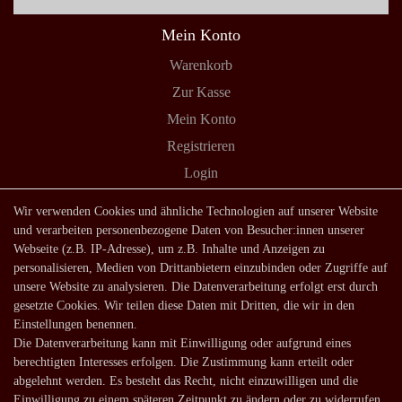
Mein Konto
Warenkorb
Zur Kasse
Mein Konto
Registrieren
Login
Shop
Wir verwenden Cookies und ähnliche Technologien auf unserer Website
und verarbeiten personenbezogene Daten von Besucher:innen unserer
Lagerverkauf
Webseite (z.B. IP-Adresse), um z.B. Inhalte und Anzeigen zu
Zahlungsarten
personalisieren, Medien von Drittanbietern einzubinden oder Zugriffe auf
unsere Website zu analysieren. Die Datenverarbeitung erfolgt erst durch
Versandarten und -kosten
gesetzte Cookies. Wir teilen diese Daten mit Dritten, die wir in den
Lieferung in die Schweiz
Einstellungen benennen.
Die Datenverarbeitung kann mit Einwilligung oder aufgrund eines
Service
berechtigten Interesses erfolgen. Die Zustimmung kann erteilt oder
Kontakt
abgelehnt werden. Es besteht das Recht, nicht einzuwilligen und die
Einwilligung zu einem späteren Zeitpunkt zu ändern oder zu widerrufen.