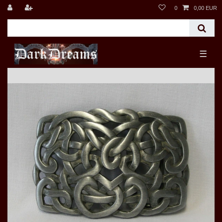
0
0,00 EUR
☰