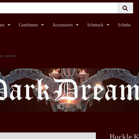
ies
Gentlemen
Accessoires
Schmuck
Schuhe
ter altsilber
Buckle Kr