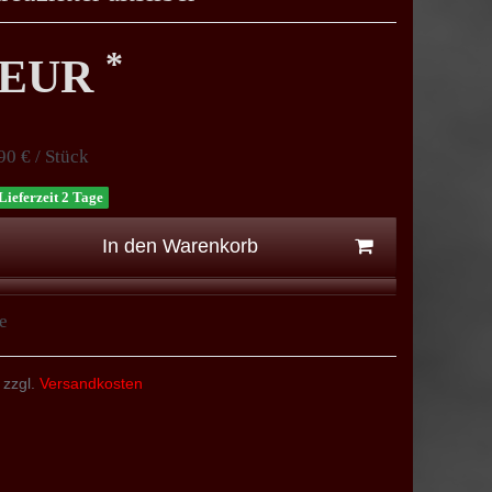
*
0 EUR
90 € / Stück
Lieferzeit 2 Tage
In den Warenkorb
e
 zzgl.
Versandkosten