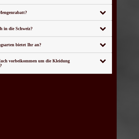
 Mengenrabatt?
ch in die Schweiz?
sarten bietet Ihr an?
Euch vorbeikommen um die Kleidung
?