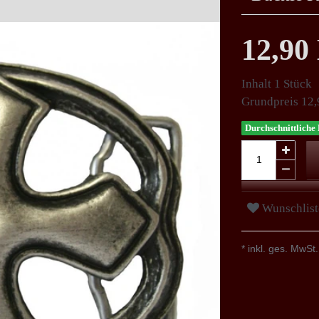
12,9
Inhalt
1
Stück
Grundpreis
12,
Durchschnittliche 
Wunschlist
* inkl. ges. MwSt.