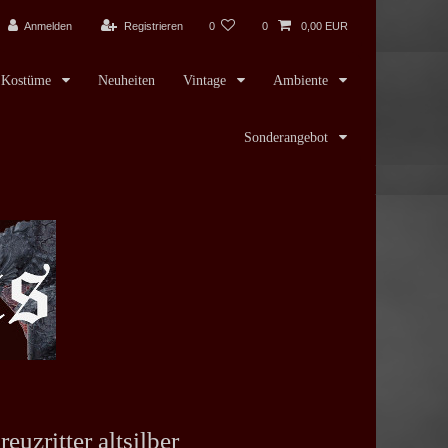
Anmelden
Registrieren
0
0
0,00 EUR
Kostüme
Neuheiten
Vintage
Ambiente
Sonderangebot
euzritter altsilber