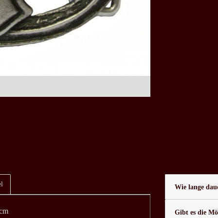
l
Wie lange daue
 cm
Gibt es die Mö