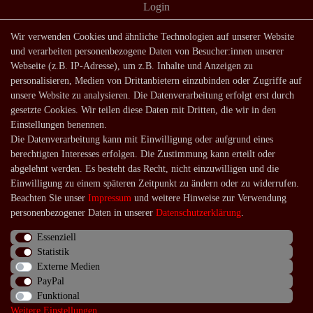
Login
Shop
Wir verwenden Cookies und ähnliche Technologien auf unserer Website
und verarbeiten personenbezogene Daten von Besucher:innen unserer
Lagerverkauf
Webseite (z.B. IP-Adresse), um z.B. Inhalte und Anzeigen zu
Zahlungsarten
personalisieren, Medien von Drittanbietern einzubinden oder Zugriffe auf
unsere Website zu analysieren. Die Datenverarbeitung erfolgt erst durch
Versandarten und -kosten
gesetzte Cookies. Wir teilen diese Daten mit Dritten, die wir in den
Lieferung in die Schweiz
Einstellungen benennen.
Die Datenverarbeitung kann mit Einwilligung oder aufgrund eines
Service
berechtigten Interesses erfolgen. Die Zustimmung kann erteilt oder
Kontakt
abgelehnt werden. Es besteht das Recht, nicht einzuwilligen und die
Einwilligung zu einem späteren Zeitpunkt zu ändern oder zu widerrufen.
Häufige Fragen
Beachten Sie unser
Impressum
und weitere Hinweise zur Verwendung
Über uns
personenbezogener Daten in unserer
Daten­schutz­erklärung
.
Essenziell
Statistik
Externe Medien
Impressum
Daten­schutz­erklärung
AGB
PayPal
Funktional
Weitere Einstellungen