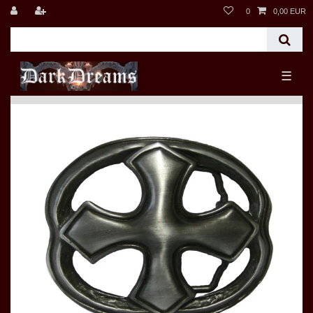
0
0,00 EUR
☰