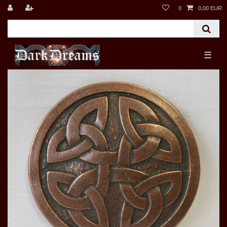
0
0,00 EUR
☰