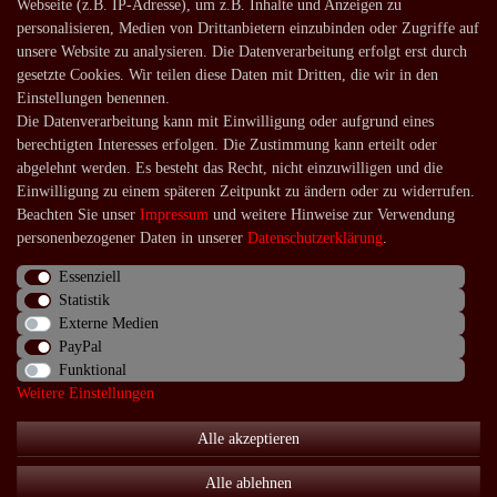
Webseite (z.B. IP-Adresse), um z.B. Inhalte und Anzeigen zu
Zahlungsarten
personalisieren, Medien von Drittanbietern einzubinden oder Zugriffe auf
unsere Website zu analysieren. Die Datenverarbeitung erfolgt erst durch
Versandarten und -kosten
gesetzte Cookies. Wir teilen diese Daten mit Dritten, die wir in den
Lieferung in die Schweiz
Einstellungen benennen.
Die Datenverarbeitung kann mit Einwilligung oder aufgrund eines
Service
berechtigten Interesses erfolgen. Die Zustimmung kann erteilt oder
Kontakt
abgelehnt werden. Es besteht das Recht, nicht einzuwilligen und die
Einwilligung zu einem späteren Zeitpunkt zu ändern oder zu widerrufen.
Häufige Fragen
Beachten Sie unser
Impressum
und weitere Hinweise zur Verwendung
Über uns
personenbezogener Daten in unserer
Daten­schutz­erklärung
.
Essenziell
Statistik
Externe Medien
Impressum
Daten­schutz­erklärung
AGB
PayPal
Funktional
Weitere Einstellungen
Widerrufs­recht
Kontakt
Vertrag widerrufen
Alle akzeptieren
Alle ablehnen
© Copyright 2026 | Alle Rechte vorbehalten.