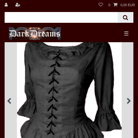
0
0,00 EUR
☰