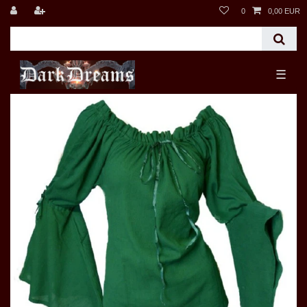
0
0,00 EUR
☰