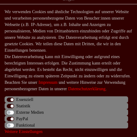
Shop
Wir verwenden Cookies und ähnliche Technologien auf unserer Website
und verarbeiten personenbezogene Daten von Besucher:innen unserer
Lagerverkauf
Webseite (z.B. IP-Adresse), um z.B. Inhalte und Anzeigen zu
Zahlungsarten
personalisieren, Medien von Drittanbietern einzubinden oder Zugriffe auf
unsere Website zu analysieren. Die Datenverarbeitung erfolgt erst durch
Versandarten und -kosten
gesetzte Cookies. Wir teilen diese Daten mit Dritten, die wir in den
Lieferung in die Schweiz
Einstellungen benennen.
Die Datenverarbeitung kann mit Einwilligung oder aufgrund eines
Service
berechtigten Interesses erfolgen. Die Zustimmung kann erteilt oder
Kontakt
abgelehnt werden. Es besteht das Recht, nicht einzuwilligen und die
Einwilligung zu einem späteren Zeitpunkt zu ändern oder zu widerrufen.
Häufige Fragen
Beachten Sie unser
Impressum
und weitere Hinweise zur Verwendung
Über uns
personenbezogener Daten in unserer
Daten­schutz­erklärung
.
Essenziell
Statistik
Externe Medien
Impressum
Daten­schutz­erklärung
AGB
PayPal
Funktional
Weitere Einstellungen
Widerrufs­recht
Kontakt
Vertrag widerrufen