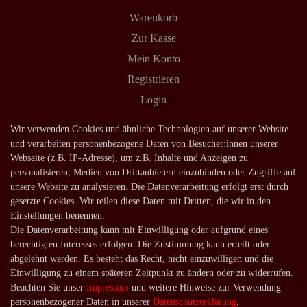
Warenkorb
Zur Kasse
Mein Konto
Registrieren
Login
Shop
Wir verwenden Cookies und ähnliche Technologien auf unserer Website
und verarbeiten personenbezogene Daten von Besucher:innen unserer
Lagerverkauf
Webseite (z.B. IP-Adresse), um z.B. Inhalte und Anzeigen zu
Zahlungsarten
personalisieren, Medien von Drittanbietern einzubinden oder Zugriffe auf
unsere Website zu analysieren. Die Datenverarbeitung erfolgt erst durch
Versandarten und -kosten
gesetzte Cookies. Wir teilen diese Daten mit Dritten, die wir in den
Lieferung in die Schweiz
Einstellungen benennen.
Die Datenverarbeitung kann mit Einwilligung oder aufgrund eines
Service
berechtigten Interesses erfolgen. Die Zustimmung kann erteilt oder
Kontakt
abgelehnt werden. Es besteht das Recht, nicht einzuwilligen und die
Einwilligung zu einem späteren Zeitpunkt zu ändern oder zu widerrufen.
Häufige Fragen
Beachten Sie unser
Impressum
und weitere Hinweise zur Verwendung
Über uns
personenbezogener Daten in unserer
Daten­schutz­erklärung
.