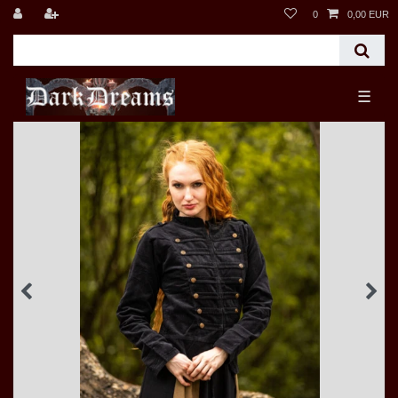
0
0,00 EUR
☰