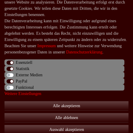
unsere Website zu analysieren. Die Datenverarbeitung erfolgt erst durch
Versandarten und -kosten
gesetzte Cookies. Wir teilen diese Daten mit Dritten, die wir in den
Lieferung in die Schweiz
Einstellungen benennen.
Die Datenverarbeitung kann mit Einwilligung oder aufgrund eines
Service
berechtigten Interesses erfolgen. Die Zustimmung kann erteilt oder
Kontakt
abgelehnt werden. Es besteht das Recht, nicht einzuwilligen und die
Einwilligung zu einem späteren Zeitpunkt zu ändern oder zu widerrufen.
Häufige Fragen
Beachten Sie unser
Impressum
und weitere Hinweise zur Verwendung
Über uns
personenbezogener Daten in unserer
Daten­schutz­erklärung
.
Essenziell
Statistik
Externe Medien
Impressum
Daten­schutz­erklärung
AGB
PayPal
Funktional
Weitere Einstellungen
Widerrufs­recht
Kontakt
Vertrag widerrufen
Alle akzeptieren
Alle ablehnen
© Copyright 2026 | Alle Rechte vorbehalten.
Auswahl akzeptieren