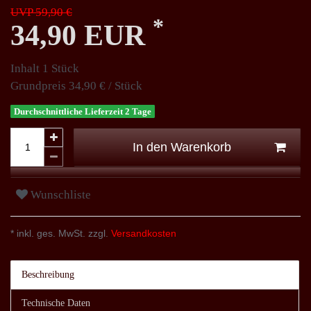
UVP 59,90 €
*
34,90 EUR
Inhalt
1
Stück
Grundpreis
34,90 € / Stück
Durchschnittliche Lieferzeit 2 Tage
In den Warenkorb
Wunschliste
* inkl. ges. MwSt. zzgl.
Versandkosten
Beschreibung
Technische Daten