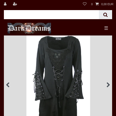
0
0,00 EUR
☰