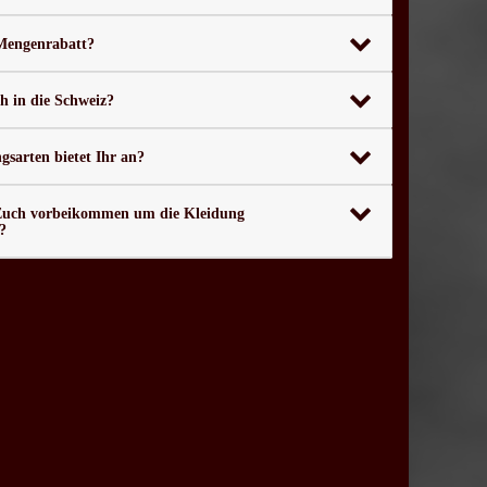
 Mengenrabatt?
ch in die Schweiz?
sarten bietet Ihr an?
Euch vorbeikommen um die Kleidung
?