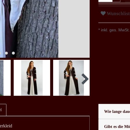
Wunschlist
* inkl. ges. MwSt.
l
Wie lange daue
erkleid
Gibt es die Mö