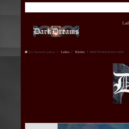
Lad
Zur Startseite gehen
Ladies
Kleider
Kleid Ermina braun natur