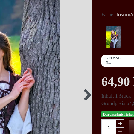
braun/
Farbe:
GRÖSSE
64,9
Inhalt
1
Stück
Grundpreis
64,
Durchschnittliche 