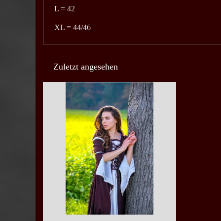
L = 42
XL = 44/46
Zuletzt angesehen