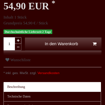
*
54,90 EUR
Inhalt
1
Stück
Grundpreis
54,90 € / Stück
Durchschnittliche Lieferzeit 2 Tage
In den Warenkorb
Wunschliste
* inkl. ges. MwSt. zzgl.
Versandkosten
Beschreibung
Technische Daten