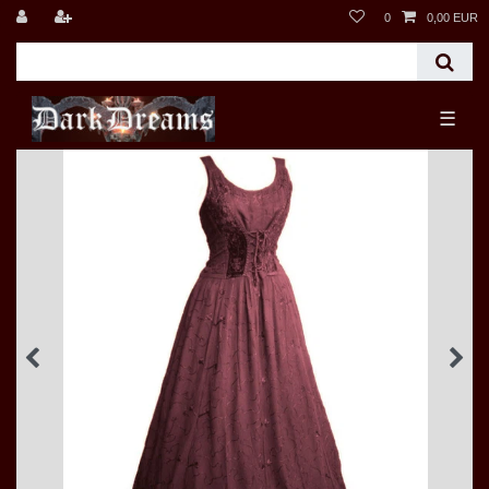
0
0,00 EUR
☰