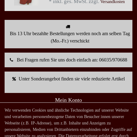
*
inkl. ges. MwSt.
zzgl.
Versandkosten
Bis 13 Uhr bezahlte Bestellungen werden noch am selben Tag
(Mo.-Fr.) verschickt
Bei Fragen rufen Sie uns doch einfach an: 06035/970688
Unter Sonderangebot finden sie viele reduzierte Artikel
Mein Konto
Warenkorb
Wir verwenden Cookies und ähnliche Technologien auf unserer Website
und verarbeiten personenbezogene Daten von Besucher:innen unserer
Zur Kasse
Webseite (z.B. IP-Adresse), um z.B. Inhalte und Anzeigen zu
Mein Konto
personalisieren, Medien von Drittanbietern einzubinden oder Zugriffe auf
unsere Website zu analysieren. Die Datenverarbeitung erfolgt erst durch