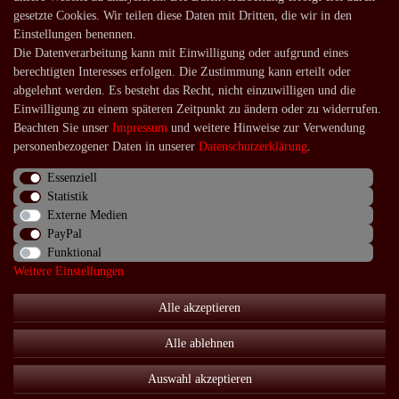
Registrieren
gesetzte Cookies. Wir teilen diese Daten mit Dritten, die wir in den
Login
Einstellungen benennen.
Die Datenverarbeitung kann mit Einwilligung oder aufgrund eines
Shop
berechtigten Interesses erfolgen. Die Zustimmung kann erteilt oder
abgelehnt werden. Es besteht das Recht, nicht einzuwilligen und die
Lagerverkauf
Einwilligung zu einem späteren Zeitpunkt zu ändern oder zu widerrufen.
Zahlungsarten
Beachten Sie unser
Impressum
und weitere Hinweise zur Verwendung
Versandarten und -kosten
personenbezogener Daten in unserer
Daten­schutz­erklärung
.
Lieferung in die Schweiz
Essenziell
Statistik
Service
Externe Medien
Kontakt
PayPal
Funktional
Häufige Fragen
Weitere Einstellungen
Über uns
Alle akzeptieren
Alle ablehnen
Impressum
Daten­schutz­erklärung
AGB
Auswahl akzeptieren