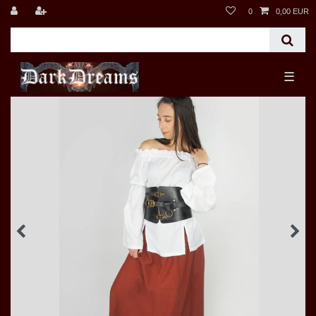
0
0,00 EUR
☰