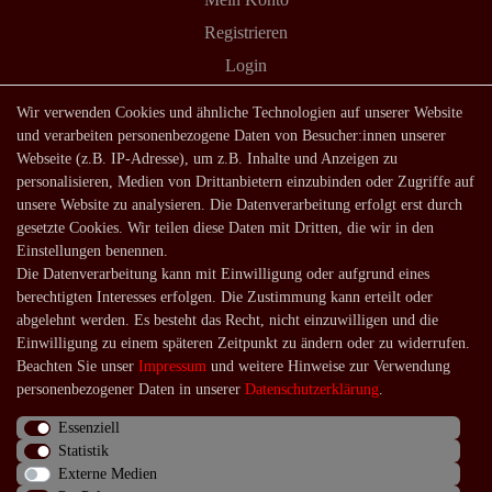
Registrieren
Login
Shop
Wir verwenden Cookies und ähnliche Technologien auf unserer Website
und verarbeiten personenbezogene Daten von Besucher:innen unserer
Lagerverkauf
Webseite (z.B. IP-Adresse), um z.B. Inhalte und Anzeigen zu
Zahlungsarten
personalisieren, Medien von Drittanbietern einzubinden oder Zugriffe auf
unsere Website zu analysieren. Die Datenverarbeitung erfolgt erst durch
Versandarten und -kosten
gesetzte Cookies. Wir teilen diese Daten mit Dritten, die wir in den
Lieferung in die Schweiz
Einstellungen benennen.
Die Datenverarbeitung kann mit Einwilligung oder aufgrund eines
Service
berechtigten Interesses erfolgen. Die Zustimmung kann erteilt oder
Kontakt
abgelehnt werden. Es besteht das Recht, nicht einzuwilligen und die
Einwilligung zu einem späteren Zeitpunkt zu ändern oder zu widerrufen.
Häufige Fragen
Beachten Sie unser
Impressum
und weitere Hinweise zur Verwendung
Über uns
personenbezogener Daten in unserer
Daten­schutz­erklärung
.
Essenziell
Statistik
Externe Medien
Impressum
Daten­schutz­erklärung
AGB