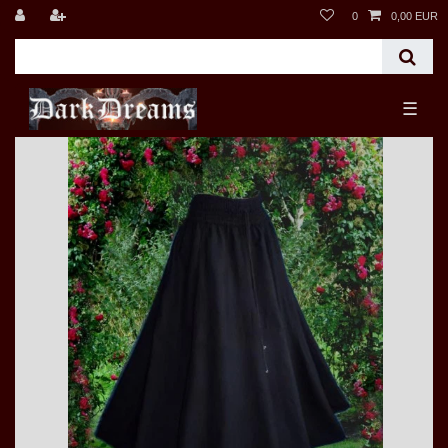
0
0,00 EUR
☰