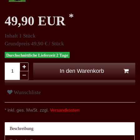
*
49,90 EUR
Inhalt
1
Stück
Grundpreis
49,90 € / Stück
Durchschnittliche Lieferzeit 2 Tage
In den Warenkorb
Wunschliste
* inkl. ges. MwSt. zzgl.
Versandkosten
Beschreibung