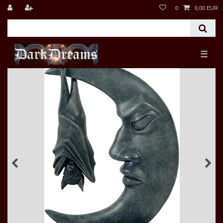
0
0,00 EUR
☰