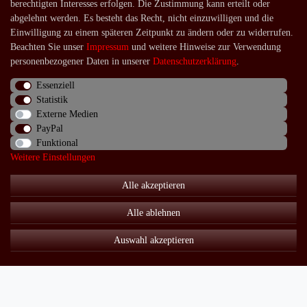
Login
berechtigten Interesses erfolgen. Die Zustimmung kann erteilt oder
abgelehnt werden. Es besteht das Recht, nicht einzuwilligen und die
Shop
Einwilligung zu einem späteren Zeitpunkt zu ändern oder zu widerrufen.
Beachten Sie unser
Impressum
und weitere Hinweise zur Verwendung
Lagerverkauf
personenbezogener Daten in unserer
Daten­schutz­erklärung
.
Zahlungsarten
Essenziell
Versandarten und -kosten
Statistik
Lieferung in die Schweiz
Externe Medien
PayPal
Service
Funktional
Weitere Einstellungen
Kontakt
Häufige Fragen
Alle akzeptieren
Über uns
Alle ablehnen
Auswahl akzeptieren
Impressum
Daten­schutz­erklärung
AGB