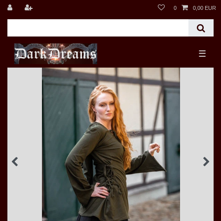
0
0,00 EUR
☰