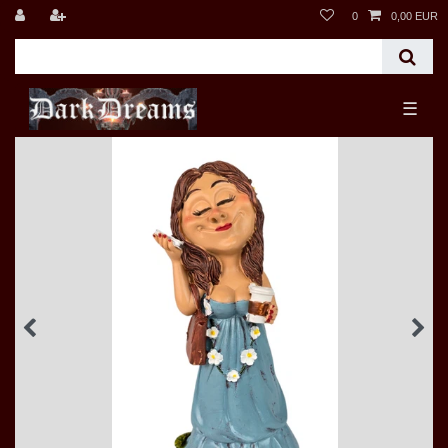
0
0,00 EUR
☰