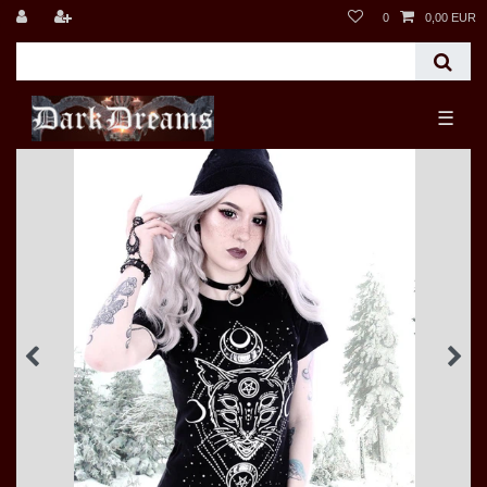
0
0,00 EUR
☰