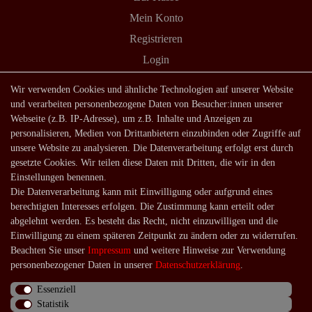
Mein Konto
Registrieren
Login
Shop
Wir verwenden Cookies und ähnliche Technologien auf unserer Website
und verarbeiten personenbezogene Daten von Besucher:innen unserer
Lagerverkauf
Webseite (z.B. IP-Adresse), um z.B. Inhalte und Anzeigen zu
Zahlungsarten
personalisieren, Medien von Drittanbietern einzubinden oder Zugriffe auf
unsere Website zu analysieren. Die Datenverarbeitung erfolgt erst durch
Versandarten und -kosten
gesetzte Cookies. Wir teilen diese Daten mit Dritten, die wir in den
Lieferung in die Schweiz
Einstellungen benennen.
Die Datenverarbeitung kann mit Einwilligung oder aufgrund eines
Service
berechtigten Interesses erfolgen. Die Zustimmung kann erteilt oder
Kontakt
abgelehnt werden. Es besteht das Recht, nicht einzuwilligen und die
Einwilligung zu einem späteren Zeitpunkt zu ändern oder zu widerrufen.
Häufige Fragen
Beachten Sie unser
Impressum
und weitere Hinweise zur Verwendung
Über uns
personenbezogener Daten in unserer
Daten­schutz­erklärung
.
Essenziell
Statistik