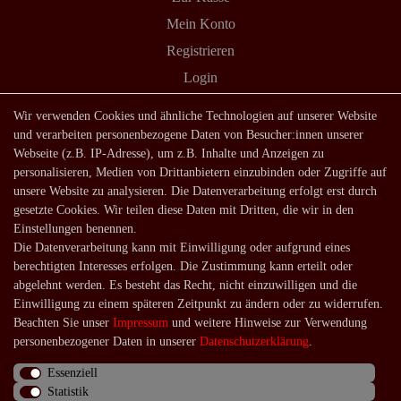
Mein Konto
Registrieren
Login
Shop
Wir verwenden Cookies und ähnliche Technologien auf unserer Website
und verarbeiten personenbezogene Daten von Besucher:innen unserer
Lagerverkauf
Webseite (z.B. IP-Adresse), um z.B. Inhalte und Anzeigen zu
Zahlungsarten
personalisieren, Medien von Drittanbietern einzubinden oder Zugriffe auf
unsere Website zu analysieren. Die Datenverarbeitung erfolgt erst durch
Versandarten und -kosten
gesetzte Cookies. Wir teilen diese Daten mit Dritten, die wir in den
Lieferung in die Schweiz
Einstellungen benennen.
Die Datenverarbeitung kann mit Einwilligung oder aufgrund eines
Service
berechtigten Interesses erfolgen. Die Zustimmung kann erteilt oder
Kontakt
abgelehnt werden. Es besteht das Recht, nicht einzuwilligen und die
Einwilligung zu einem späteren Zeitpunkt zu ändern oder zu widerrufen.
Häufige Fragen
Beachten Sie unser
Impressum
und weitere Hinweise zur Verwendung
Über uns
personenbezogener Daten in unserer
Daten­schutz­erklärung
.
Essenziell
Statistik