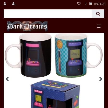
0
0,00 EUR
☰