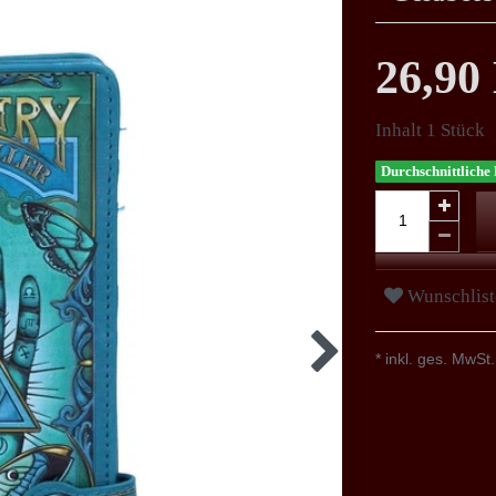
26,9
Inhalt
1
Stück
Durchschnittliche 
Wunschlist
* inkl. ges. MwSt.