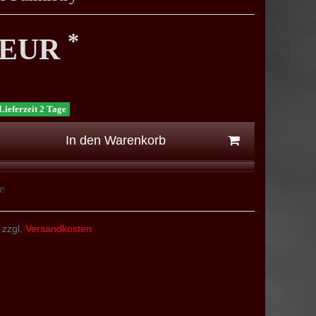
*
0 EUR
Lieferzeit 2 Tage
In den Warenkorb
e
 zzgl.
Versandkosten