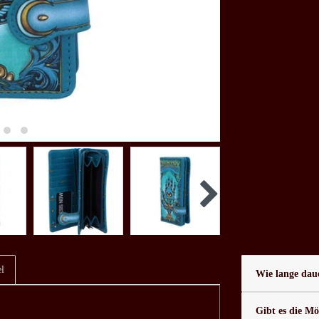
l
Wie lange daue
Gibt es die Mö