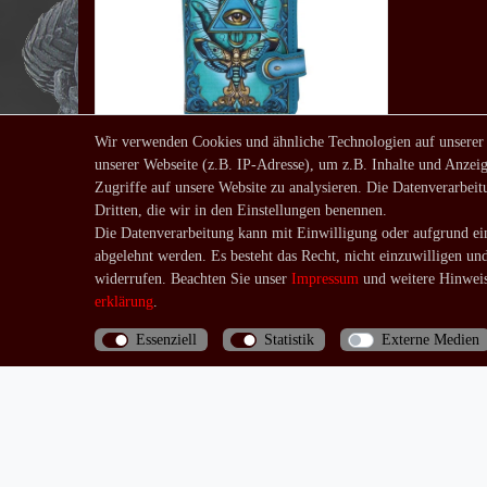
Wir verwenden Cookies und ähnliche Technologien auf unserer
unserer Webseite (z.B. IP-Adresse), um z.B. Inhalte und Anzeig
Geldbörse Palmistry
Zugriffe auf unsere Website zu analysieren. Die Datenverarbeitu
26,90 € *
Dritten, die wir in den Einstellungen benennen.
*
inkl. ges. MwSt.
zzgl.
Die Datenverarbeitung kann mit Einwilligung oder aufgrund ein
abgelehnt werden. Es besteht das Recht, nicht einzuwilligen un
Versandkosten
widerrufen. Beachten Sie unser
Impressum
und weitere Hinweis
erklärung
.
Essenziell
Statistik
Externe Medien
Bis 13 Uhr bezahlte Bestellungen werden noch am
selben Tag (Mo.-Fr.) verschickt