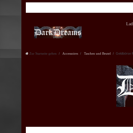
Lad
Zur Startseite gehen
Accessoires
Taschen und Beutel
Geldbörse P