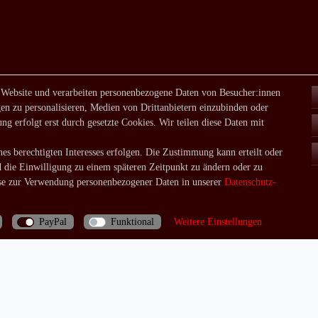
 Website und verarbeiten personenbezogene Daten von Besucher:innen
en zu personalisieren, Medien von Drittanbietern einzubinden oder
ng erfolgt erst durch gesetzte Cookies. Wir teilen diese Daten mit
es berechtigten Interesses erfolgen. Die Zustimmung kann erteilt oder
d die Einwilligung zu einem späteren Zeitpunkt zu ändern oder zu
e zur Verwendung personenbezogener Daten in unserer
Daten­schutz­
PayPal
Funktional
Weitere Einstellungen
Bei Fragen rufen Sie uns doch einfach an: 06035/970688