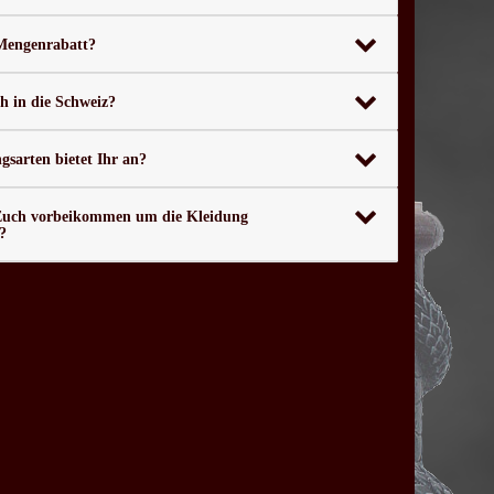
 Mengenrabatt?
ch in die Schweiz?
sarten bietet Ihr an?
Euch vorbeikommen um die Kleidung
?