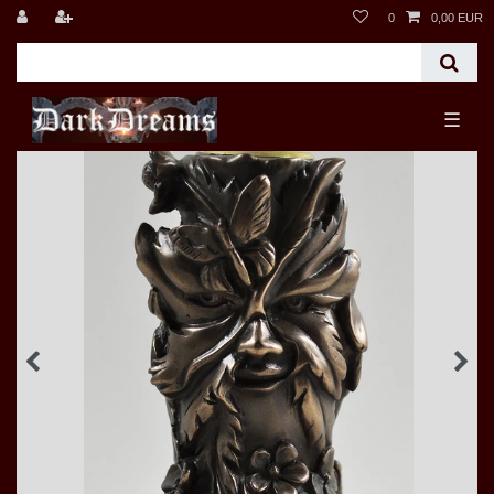
0
0,00 EUR
☰