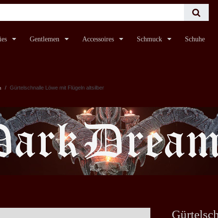
ies
Gentlemen
Accessoires
Schmuck
Schuhe
n
Gürtelschnalle Löwe mit Flügeln altsilber
Gürtelsch