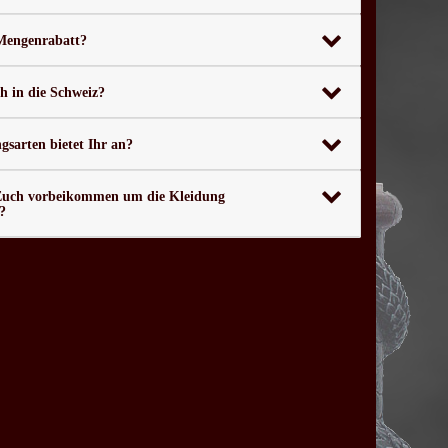
 Mengenrabatt?
ch in die Schweiz?
sarten bietet Ihr an?
Euch vorbeikommen um die Kleidung
?