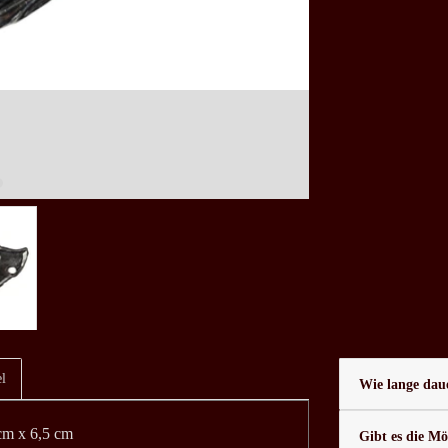
l
Wie lange daue
 cm x 6,5 cm
Gibt es die Mö