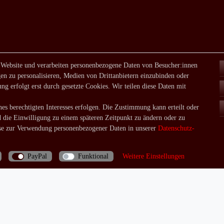
 Website und verarbeiten personenbezogene Daten von Besucher:innen
en zu personalisieren, Medien von Drittanbietern einzubinden oder
ng erfolgt erst durch gesetzte Cookies. Wir teilen diese Daten mit
es berechtigten Interesses erfolgen. Die Zustimmung kann erteilt oder
d die Einwilligung zu einem späteren Zeitpunkt zu ändern oder zu
e zur Verwendung personenbezogener Daten in unserer
Daten­schutz­
PayPal
Funktional
Weitere Einstellungen
Bei Fragen rufen Sie uns doch einfach an: 06035/970688