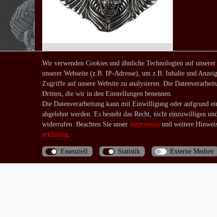
Wir verwenden Cookies und ähnliche Technologien auf unserer
unserer Webseite (z.B. IP-Adresse), um z.B. Inhalte und Anzeig
Gürtelschnalle Löwe mit
Zugriffe auf unsere Website zu analysieren. Die Datenverarbeitu
Flügeln altsilber
Dritten, die wir in den Einstellungen benennen.
13,90 € *
Die Datenverarbeitung kann mit Einwilligung oder aufgrund ein
*
inkl. ges. MwSt.
zzgl.
abgelehnt werden. Es besteht das Recht, nicht einzuwilligen un
Versandkosten
widerrufen. Beachten Sie unser
Impressum
und weitere Hinweis
erklärung
.
Essenziell
Statistik
Externe Medien
Bis 13 Uhr bezahlte Bestellungen werden noch am
selben Tag (Mo.-Fr.) verschickt