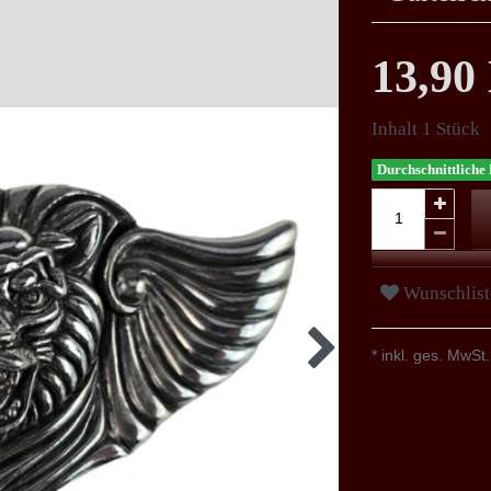
13,9
Inhalt
1
Stück
Durchschnittliche 
Wunschlist
* inkl. ges. MwSt.