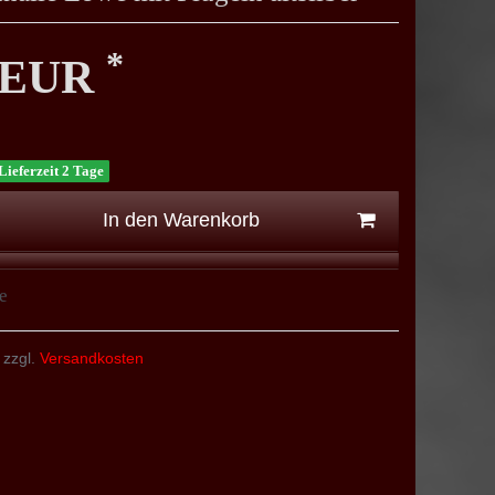
*
0 EUR
Lieferzeit 2 Tage
In den Warenkorb
e
 zzgl.
Versandkosten